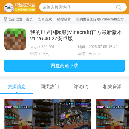
当前位置：
首页
→
安卓游戏
→
模拟经营
→ 我的世界国际服(Minecraft)官方
最新版本 v1.26.40.27安卓版
我的世界国际服(Minecraft)官方最新版本
v1.26.40.27安卓版
大小：
892.0M
时间：2026-07-09 15:42
语言：中文
系统：Android
网盘高速下载
资源信息
同类热门
评论(2)
相关资源