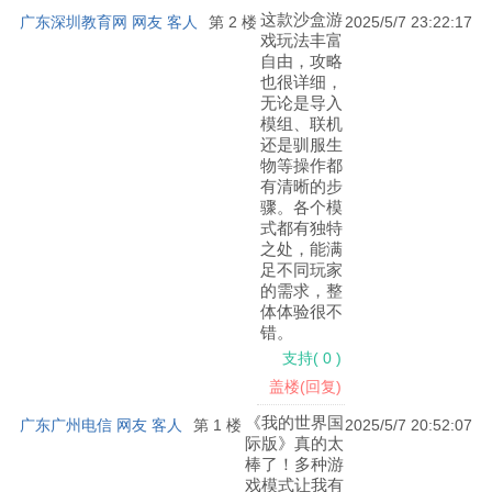
这款沙盒游
广东深圳教育网 网友 客人
第 2 楼
2025/5/7 23:22:17
戏玩法丰富
我的世界国际版怎么联机手机版
自由，攻略
也很详细，
1、方法1
无论是导入
模组、联机
首先你要确定要联机的设备连接的是同一个wifi， 连接同一个
还是驯服生
物等操作都
wifi点好友只要其中一人创建了世界， 这里就都会显示， 记住一
有清晰的步
定要同一个wifi。
骤。各个模
式都有独特
之处，能满
足不同玩家
的需求，整
体体验很不
错。
支持
(
0
)
盖楼(回复)
《我的世界国
广东广州电信 网友 客人
第 1 楼
2025/5/7 20:52:07
际版》真的太
棒了！多种游
戏模式让我有