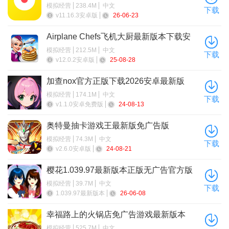
本
模拟经营
238.4M
中文
下载
v11.16.3安卓版
26-06-23
二、
我的世界手机版怎么开旁观者模式
Airplane Chefs飞机大厨最新版本下载安
方法一：玩家可以在聊天框中输入gamemode 3 进入旁观者
卓版
模拟经营
212.5M
中文
模式。
下载
v12.0.2安卓版
25-08-28
方法二：玩家可以打开设置，点击游戏里面，往下拉有一个
加查nox官方正版下载2026安卓最新版
旁观者模式玩家开启同样可以进入旁观者模式。
模拟经营
174.1M
中文
下载
v1.1.0安卓免费版
24-08-13
三、
我的世界怎么输入指令
1、打开游戏页面之后，开启菜单，点击“对局域网开放”。
奥特曼抽卡游戏王最新版免广告版
模拟经营
74.3M
中文
下载
2、然后在这个页面中把 “允许作弊”的功能设置打开。
v2.6.0安卓版
24-08-21
3、游戏中回车键打出/，并输入命令，输入help再回车。
樱花1.039.97最新版本正版无广告官方版
4、这样就可以顺利的输入口令了，流程非常的简单。
模拟经营
39.7M
中文
下载
1.039.97最新版本
26-06-08
四、我的世界如何驯服马
幸福路上的火锅店免广告游戏最新版本
第一步是找到马；
模拟经营
525.7M
中文