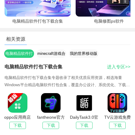
及飞行，且不会死亡（Java版会因掉入虚空和/kill指令而死亡），
因此可以自由地建造与探索。
电脑精品软件打包下载合集
电脑修图ps软件
3、冒险模式
冒险模式是生存模式的一个变种，供自定义地图使用。在这
相关资源
一模式中，玩家无法破坏和放置方块，以防止损坏地图或恶意破
坏。
电脑精品软件打
minecraft游戏合
我的世界移动版
4、极限模式
包下载合集
集
电脑精品软件打包下载合集
进入专区>>
极限模式是生存模式的另一个变种，为Java版所独有。在极
电脑精品软件打包下载合集专题收录了相关优质应用资源，精选海量
限模式中，玩家不可以重生，且难度被锁定为困难模式，无法更
Windows平台精品电脑软件打包合集，覆盖办公设计、系统优化、下载解
改。死亡后，玩家可以选择将世界转换为旁观模式。
压等分类，全部去除捆绑广告，提供网盘打包直链下载，附带详细安装步
骤与常见问题修
5、旁观模式
在旁观模式中，玩家可以通过飞行的方式穿过方块，自由地
oppo应用商店
fantheone官方
DailyTask3.0官
TV云游戏免费
穿梭和观察世界并可进入生物（包括玩家）体内并共享这个生物
(oppo软件商店)
下载正版
方最新版
平台软件官方版
下载
下载
下载
下载
的视角，但是无法与世界交互。
最新版本2026