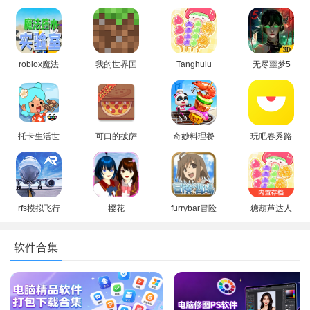
2、购买后点击确定关闭页面。
3、再次回到游戏主界面点击开始游戏。
4、然后新建或者点开自己的存档，点击右侧的角色皮肤。
roblox魔法
我的世界国
Tanghulu
无尽噩梦5
药水实验室
际服
Master糖葫
怨灵咒(辅助
5、最后选择自己喜欢的皮肤点击启用，即可完成更换。
下载最新免
(Minecraft)
芦达人正版
菜单)最新版
费版
官方最新版
无广告版
2026
游戏介绍
本
托卡生活世
可口的披萨
奇妙料理餐
玩吧春秀路
1、生存模式
界完整版下
官方正版下
厅宝宝巴士
上的百货店
在生存模式中，玩家的生命值、饥饿值和物资是有限的。玩
载最新版
载2026
2026最新正
免广告游戏
版
最新版本
家需要在世界中收集不同的资源、制作不同的工具和武器、建造
建筑、与敌对生物战斗，以及探索和改造世界。当玩家的生命值
rfs模拟飞行
樱花
furrybar冒险
糖葫芦达人
降为0时，玩家会死亡，重生时会丢失背包内的物品和已装备的盔
官方最新版
1.039.97最
酒馆安卓版
无广告可以
(真实飞行模
新版本正版
下载
点外卖下载
甲（如没有开启保留物品栏）。
软件合集
拟器)
无广告官方
最新免费版
版
2、创造模式
在创造模式中，玩家拥有无限的资源，可以破坏任何方块以