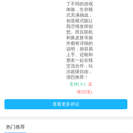
2、方法2
了不同的游戏
体验，生存模
你们双方都必须有微软账号， 你们还得加好友， 加好友点添
式充满挑战，
创造模式能让
加好友就行了， 之后你们其中一人创建世界， 点多人游戏， 把
我尽情发挥创
Microsoft账户设置改成仅好友就行了。
想。而且联机
和换皮肤等操
作都有详细的
说明，很容易
上手。还能和
朋友一起在线
交流合作，玩
法超级自由，
强烈推荐！
支持
(
0
)
盖
楼(回复)
查看更多评论
我的世界国际版怎么换皮肤？
1、首先进入游戏，在组件中心中下载喜欢的皮肤。
热门推荐