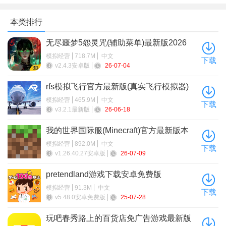
本类排行
无尽噩梦5怨灵咒(辅助菜单)最新版2026
模拟经营
718.7M
中文
下载
v2.4.3安卓版
26-07-04
rfs模拟飞行官方最新版(真实飞行模拟器)
模拟经营
465.9M
中文
下载
v3.2.1最新版
26-06-18
我的世界国际版攻略手机版
我的世界国际服(Minecraft)官方最新版本
模拟经营
892.0M
中文
下载
一、
我的世界怎么传送坐标
v1.26.40.27安卓版
26-07-09
我的世界坐标传送指令是/tp x y z或/tp 玩家名 x y z，其中xyz
pretendland游戏下载安卓免费版
表示所要去的位置坐标，按f3第一个数表示x，第二个数表示y，
模拟经营
91.3M
中文
下载
第三个数表示z。玩家名指的是玩家在游戏中的昵称。输入指令时
v5.48.0安卓免费版
25-07-28
中间要用空格隔开1。 y坐标需要预估一个值，不能太大也不能太
玩吧春秀路上的百货店免广告游戏最新版
小，太高可能会摔死玩家，太低会卡在地下窒息而亡2。