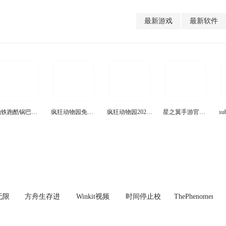
最新游戏
最新软件
地铁跑酷锅巴洛阳同款版本下载
疯狂动物园免内购游戏官方正版手机版
疯狂动物园2026下载最新版
星之翼手游官方正版手机版
无限
方舟生存进
Winkit视频
时间停止校
ThePhenomenon
汉化
化内置菜单
剪辑app
园汉化版最
手游联机版
手机
+上帝模式
新版
免费最新版