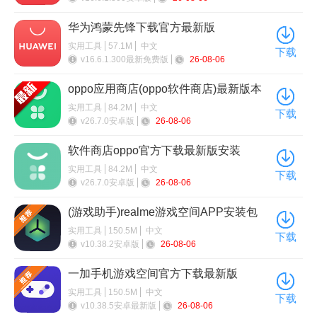
华为鸿蒙先锋下载官方最新版
（AppGallery）
实用工具
57.1M
中文
下载
v16.6.1.300最新免费版
26-08-06
oppo应用商店(oppo软件商店)最新版本
2026
实用工具
84.2M
中文
下载
v26.7.0安卓版
26-08-06
软件商店oppo官方下载最新版安装
实用工具
84.2M
中文
下载
v26.7.0安卓版
26-08-06
(游戏助手)realme游戏空间APP安装包
最新版
实用工具
150.5M
中文
下载
v10.38.2安卓版
26-08-06
一加手机游戏空间官方下载最新版
（OnePlus Games）
实用工具
150.5M
中文
下载
v10.38.5安卓最新版
26-08-06