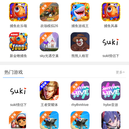
捕鱼欢乐颂
农场模拟26
捕鱼游戏王
捕鱼风暴
vivo专版
游戏中文版
街机版手游
vivo版客户
汉化版
端
新金蟾捕鱼
sky光遇空巢
熊熊人格官
suki情侣下
街机版安装
内测版下载
方下载最新
载最新版本
包
西游全物品
版
热门游戏
更多>
suki情侣下
王者荣耀体
rhythmhive
hybe音游
载最新版本
验服最新版
最新版下载
Rhythm
本下载2026
2026
Hive官方最
新版本2026