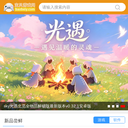
sky光遇北觅全物品解锁版最新版本v0.32.1安卓版
游戏
软件
新品尝鲜