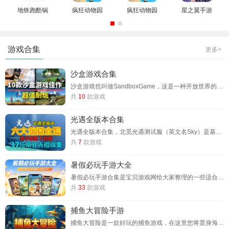
地铁跑酷锅
疯狂动物园
疯狂动物园
星之翼手游
巴洛阳同款
免内购游戏
2026下载最
官方正版手
版本下载
官方正版手
新版
机版
机版
游戏合集
更多>
沙盒游戏合集
沙盒游戏也叫做SandboxGame，这是一种开放世界的游戏类型，通常不设定固定的游戏目标或情节，而是允许玩家在游戏世界中自由探索、建造、创造、破坏或与环境互动。沙盒游戏强调的是玩家的自由度和创造性，玩家可以在游戏中进行多种不同的活动，甚至创造出属于自己的内容或规则。沙盒游戏的核心魅力在于其开放性和自由度，玩家可以根据个人兴趣来选择游戏目标，甚至可以自己创造游戏内容。无论是像Minecraft这样
共
10
款游戏
光遇全版本合集
光遇全版本合集，北觅光遇测试服（英文名Sky）是基于《光·遇》官方测试版优化的开放世界冒险手游，核心优势在于“免资格直接进入+全物品解锁”，彻底打破官方测试服的准入限制与内容壁垒。作为专为探索爱好者打造的特色版本，不仅完整保留了原作治愈唯美的画风与自由翱翔的核心玩法，更提前解锁了海量活动道具、限定斗篷及未公开地图，让玩家无需等待正式更新即可畅玩全部内容。目前已适配Android8.0及以上系统，
共
7
款游戏
暑假必玩手游大全
暑假必玩手游合集是宝贝游戏网给大家整理的一些适合暑假游玩的手游推荐，涵盖不同类型和风格，供你在假期中放松娱乐，这些手游各具特色，适合不同类型的玩家。在这个暑假，无论你是想要体验冒险、策略、竞技还是休闲，都可以找到合适的游戏来陪伴你度过美好的时光。玩得开心！
共
33
款游戏
捕鱼大冒险手游
捕鱼大冒险是一款好玩的捕鱼游戏，在这里您将置身海底世界，感受真实逼真的BOSS、丰富多彩的鱼种、刺激的深海冒险，体验极致的捕鱼乐趣！游戏玩法丰富，你可以解锁神秘鱼种，结合场景互动和事件玩法给你带来完美的沉浸式捕鱼体验。还有高能神秘炮台和超高爆率，万倍金币放肆爆，让您轻松秒杀全场，万炮倍率无限爆金，享受金币爆屏的持续快感。还有超多玩法等你探索，快来下载游戏感受万炮齐发爆金不停的劲爽乐趣吧！