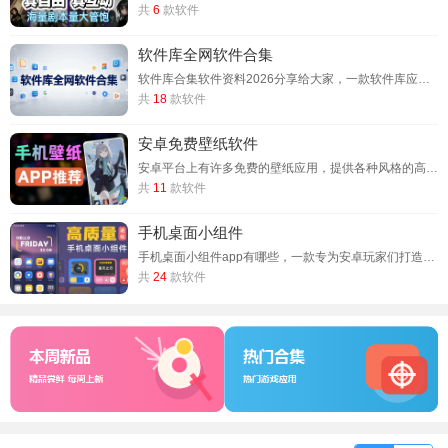
共
6
款软件
软件库全网软件合集
软件库合集软件资料2026分享给大家，一款软件库应用分享合集，集合了不同类型的软件库资源，致力于资源整合，为大家持续更新各种游戏，影音，小说，辅助工具，直播工具等，专注于正版资源下载，大家可以按照喜好收藏，免费下载，永久地址使用！
共
18
款软件
安卓免费壁纸软件
安卓平台上有许多免费的壁纸应用，提供各种风格的高清壁纸，宝贝游戏网给大家带来一些广受欢迎的安卓免费壁纸软件，软件内提供了大量的免费壁纸、铃声、通知音效等内容。壁纸种类丰富，包括动态壁纸和静态壁纸，用户可以根据自己的喜好选择。从高清到4K壁纸，从静态到动态壁纸，用户可以根据自己的需求选择适合的应用。喜欢的可以来下载试试
共
11
款软件
手机桌面小组件
手机桌面小组件app有哪些，一款专为安卓玩家们打造的桌面组件自定义工具，涵盖时钟、日历、天气、倒计时、电量等基础组件，满足日常信息查看需求。还提供照片墙、便签、资讯等特色组件，像照片墙可展示精选相册照片，便签能随时记录灵感，资讯组件让用户及时获取新闻动态。支持对组件背景、字体颜色、样式以及布局等进行个性化设置。用户可根据喜好选择纯色、渐变色或自定义图片作为背景，调整字体大小、粗细与风格，自由排列组
共
24
款软件