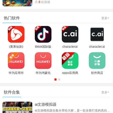
共
8
款游戏
热门软件
更多>
(黄果短剧)
tiktok国际版
characterai
character.ai
河马剧场免
官方正版免
安装包下载
安卓版中文
费版下载安
费版下载
版
装
华为应用市
华为鸿蒙先
oppo应用商
软件商店
场app官方
锋下载官方
店(oppo软
oppo官方下
版(华为应用
最新版
件商店)最新
载最新版安
商店)
（AppGalle
版本2026
装
软件合集
更多>
ry）
ai文游模拟器
ai文游模拟器合集分享给大家，是一款全新打造的高自由度AI文字互动创作模拟器，主打沉浸式文字角色扮演、自由剧情创作、个性化人设互动。软件依托强劲AI大模型算力，打破传统文游的固定剧情限制，拥有超高对话理解能力与剧情延伸能力。用户可以自定义人物人设、性格设定、故事背景与剧情走向，自由开启多元化文字互动玩法。整体界面清爽简约、操作通俗易懂，创作限制极低，无论是新手玩家还是资深文游爱好者，都可以轻松发挥