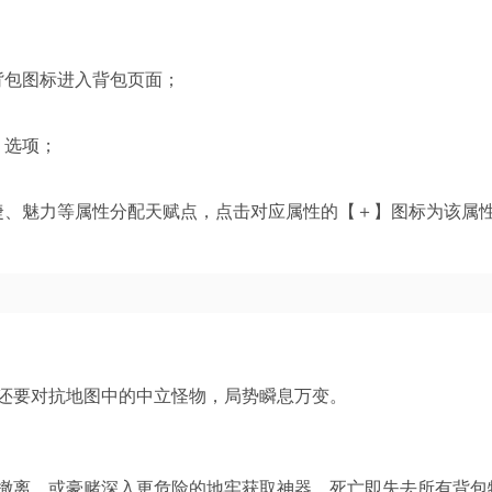
；
背包图标进入背包页面；
】选项；
捷、魅力等属性分配天赋点，点击对应属性的【＋】图标为该属
，还要对抗地图中的中立怪物，局势瞬息万变。
撤离，或豪赌深入更危险的地牢获取神器。死亡即失去所有背包