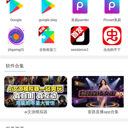
2026最新版
方版
apk(Google
方安卓版
Play 商店)
Google
google play
美易painter
Picsart美易
Play 谷歌商
商店应用
软件下载官
正版下载免
店paypal下
app最新版
方正版
费版中文版
载最新安卓
本2026
(Picsart)
版
jiligamg(G
谷歌框架三
seedance2.
虫虫助手下
站)叽哩叽哩
件套最新版
0模型官方
载官方正版
游戏网最新
下载官方免
下载正版
下载2026没
软件合集
版2025
费版
有病毒版
（GooglePl
ay服务）
3、然后进入功能设置界面，点击原生设置，启动程序
ai文游模拟器
套路直播app合集