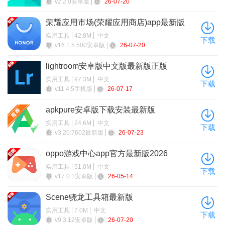
v2.2.0安卓版
26-07-20
荣耀应用市场(荣耀应用商店)app最新版
2026
实用工具
42.8M
中文
下载
v16.1.5.500安卓版
26-07-20
lightroom安卓版中文版最新版正版
软件功能
实用工具
97.3M
中文
下载
文件处理：支持跨设备高速传输、投屏展示；可进行格式转
v11.4.5手机版
26-07-17
换、解压与压缩，便于文件管理。
apkpure安卓版下载安装最新版
识别功能：多语言文本精准识别转化；具备植物、动物识
实用工具
24.6M
中文
下载
v3.20.7602最新版
26-07-23
别，满足知识探索需求。
oppo游戏中心app官方最新版2026
个性化定制：支持自定义APP图标；设隐私应用锁和定时锁
实用工具
51.0M
中文
机，保障隐私与作息。
下载
v17.0.1安卓版
26-05-14
实用工具：含网络管理、全屏时钟、手持弹幕；提供房贷计
Scene骁龙工具箱最新版
算器、指南针等多种日常工具。
实用工具
7.0M
中文
下载
软件特色
v9.3.12安卓版
26-07-20