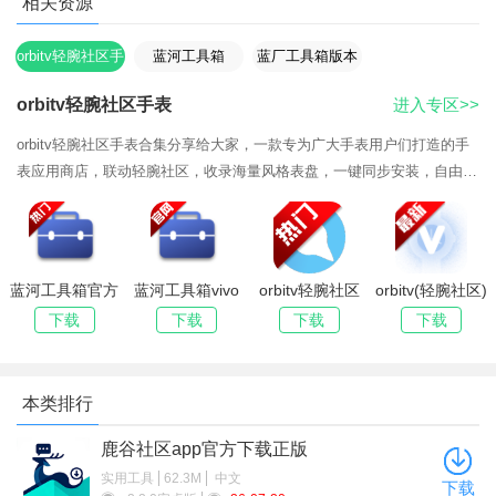
相关资源
orbitv轻腕社区手
蓝河工具箱
蓝厂工具箱版本
表
合集
orbitv轻腕社区手表
进入专区>>
orbitv轻腕社区手表合集分享给大家，一款专为广大手表用户们打造的手
表应用商店，联动轻腕社区，收录海量风格表盘，一键同步安装，自由更
换手表桌面样式。兼容Windows、macOS、Android三端设备连接，主打
手表第三方应用安装、海量表盘自定义、RPK格式应用蓝牙直装，深度接
入轻腕社区资源库，打破智能手表原厂系统限制，一站式完成手表资源导
入、应用管理、个性化改装，适配蓝河BlueOS等主流穿戴
蓝河工具箱官方
蓝河工具箱vivo
orbitv轻腕社区
orbitv(轻腕社区)
下载2026最新
版下载
手表安卓版下载
官方版下载
下载
下载
下载
下载
版
本类排行
鹿谷社区app官方下载正版
实用工具
62.3M
中文
下载