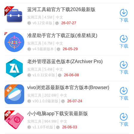
功能全面：整合文件处理、识别等多类功能，覆盖学习、工
蓝河工具箱官方下载2026最新版
作、娱乐场景。
实用工具
4.5M
中文
下载
v6.12安卓版
26-07-27
操作简便：界面简洁，新手易上手，快速找到功能，降低学
准星助手官方下载正版(准星精灵)
习成本。
实用工具
6.7M
中文
下载
定制服务：可按场景与需求调整工具栏、添加常用功能，贴
v4.5最新版本
26-05-29
合使用习惯。
老外管理器蓝色版本(ZArchiver Pro)
实时更新：持续新增优化工具，紧跟需求与技术，提升用户
实用工具
5.4M
中文
下载
v1.0.11安卓版
26-06-08
体验。
vivo浏览器最新版本官方版本(Browser)
实用工具
202.6M
中文
下载
v30.1.0.0最新版
26-07-24
小小电脑app下载安装最新版
实用工具
964.9M
中文
下载
v1.1.0手机版
26-06-03