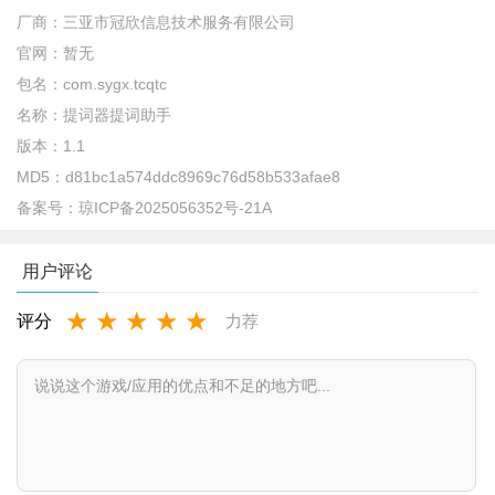
厂商：
三亚市冠欣信息技术服务有限公司
官网：
暂无
包名：
com.sygx.tcqtc
名称：
提词器提词助手
版本：
1.1
MD5：
d81bc1a574ddc8969c76d58b533afae8
备案号：
琼ICP备2025056352号-21A
用户评论
★
★
★
★
★
评分
力荐