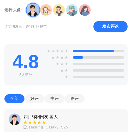
选择头像:
发布评论
请文明发言，遵守社区规范
★
★
★
★
★
4.8
★
★
★
★
★
★
★
★
★
5人评分
★
全部
好评
中评
差评
四川绵阳网友 客人
Samsung_Galaxy_S25