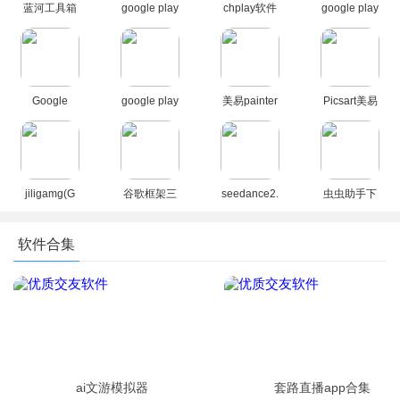
蓝河工具箱
google play
chplay软件
google play
官方下载
商店2026官
下载
商店下载官
2026最新版
方版
apk(Google
方安卓版
Play 商店)
Google
google play
美易painter
Picsart美易
Play 谷歌商
商店应用
软件下载官
正版下载免
店paypal下
app最新版
方正版
费版中文版
载最新安卓
本2026
(Picsart)
版
jiligamg(G
谷歌框架三
seedance2.
虫虫助手下
站)叽哩叽哩
件套最新版
0模型官方
载官方正版
游戏网最新
下载官方免
下载正版
下载2026没
软件合集
版2025
费版
有病毒版
（GooglePl
ay服务）
ai文游模拟器
套路直播app合集