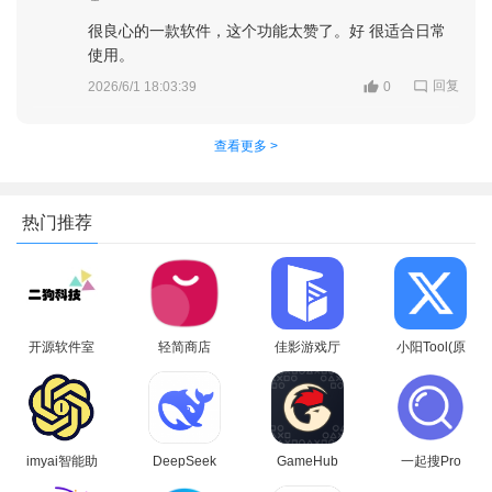
幻境App，用户无需佩戴任何眼镜或头盔等额外设备，即可直接
很良心的一款软件，这个功能太赞了。好 很适合日常
使用。
观看3D视频，感受如临其境的立体显示效果。
回复
2026/6/1 18:03:39
0
3D资源聚合：作为深艾视界打造的3D资源聚合平台，深AI幻
境汇集海量优质3D内容，为用户提供丰富的创作素材和灵感来
查看更多 >
源。
互动功能：提供丰富的互动功能，增强用户之间的交流和合
热门推荐
作，提升用户体验。
开源软件室
轻简商店
佳影游戏厅
小阳Tool(原
app安卓手
app安卓手
2官方最新
小阳软件库)
机版
机版
版本
最新版本
imyai智能助
DeepSeek
GameHub
一起搜Pro
手app最新
app下载官
模拟器2026
软件安卓手