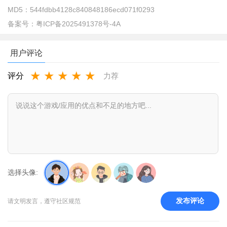
MD5：
544fdbb4128c840848186ecd071f0293
备案号：
粤ICP备2025491378号-4A
用户评论
★
★
★
★
★
评分
力荐
深AI幻境是什么软件？
深AI幻境是一款以3D创作与分享为核心的娱乐平台类APP。
在这里，您不仅能够轻松创作三维内容，还可以畅享沉浸式
的裸眼3D视觉体验。
深AI幻境app怎么样好用吗？
选择头像:
先进的3D渲染技术：深AI幻境采用先进的3D渲染技术，确保
用户创作的3D内容具有高质量的视觉效果。
发布评论
请文明发言，遵守社区规范
优化的用户体验：通过简洁明了的界面设计和流畅的操作体
验，降低用户的学习成本，提高创作效率。