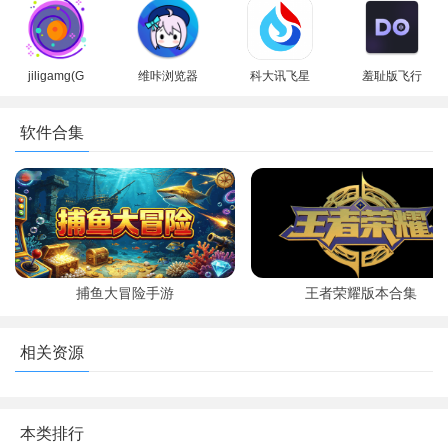
版本2026
方手机版
最新版(盖世
机版
游戏)
jiligamg(G
维咔浏览器
科大讯飞星
羞耻版飞行
站)叽哩叽哩
官方免费下
火认知大模
棋双人模式
游戏网最新
载最新版本
型app最新
下载最新版
软件合集
版2025
版2026
本(dofm)
捕鱼大冒险手游
王者荣耀版本合集
相关资源
本类排行