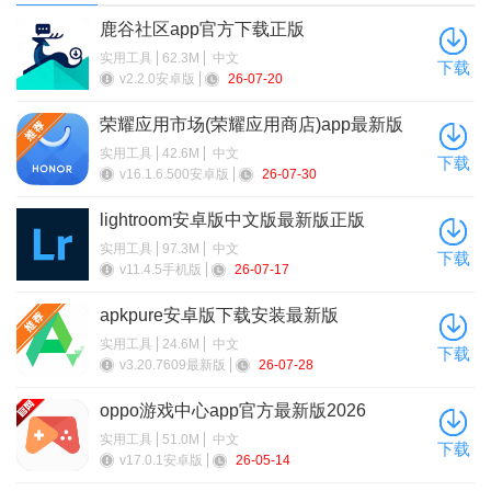
鹿谷社区app官方下载正版
应用场景
实用工具
62.3M
中文
下载
v2.2.0安卓版
26-07-20
娱乐休闲：用户可以利用深AI幻境创作个性化的3D内容，如
3D动画、3D游戏等，丰富自己的娱乐生活。
荣耀应用市场(荣耀应用商店)app最新版
2026
实用工具
42.6M
中文
下载
教育学习：深AI幻境也可以作为教育工具，帮助学生更好地理
v16.1.6.500安卓版
26-07-30
解3D空间概念和几何知识，提高学习兴趣和效果。
lightroom安卓版中文版最新版正版
专业设计：对于专业设计师来说，深AI幻境提供了一个便捷的
实用工具
97.3M
中文
下载
3D创作平台，可以用于快速原型设计、产品展示等场景。
v11.4.5手机版
26-07-17
apkpure安卓版下载安装最新版
实用工具
24.6M
中文
下载
v3.20.7609最新版
26-07-28
oppo游戏中心app官方最新版2026
实用工具
51.0M
中文
下载
v17.0.1安卓版
26-05-14