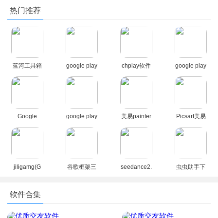
热门推荐
蓝河工具箱
google play
chplay软件
google play
官方下载
商店2026官
下载
商店下载官
2026最新版
方版
apk(Google
方安卓版
Play 商店)
Google
google play
美易painter
Picsart美易
Play 谷歌商
商店应用
软件下载官
正版下载免
店paypal下
app最新版
方正版
费版中文版
载最新安卓
本2026
(Picsart)
版
jiligamg(G
谷歌框架三
seedance2.
虫虫助手下
站)叽哩叽哩
件套最新版
0模型官方
载官方正版
游戏网最新
下载官方免
下载正版
下载2026没
软件合集
版2025
费版
有病毒版
（GooglePl
ay服务）