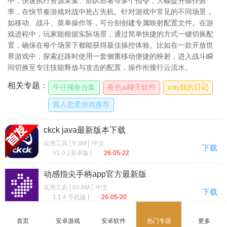
中，快速执行资源采集、部队部署等多个指令，大幅提升操作效
率，在快节奏游戏对战中抢占先机。针对游戏中常见的不同场景，
如移动、战斗、菜单操作等，可分别创建专属映射配置文件。在游
戏进程中，玩家能根据实际场景，通过简单快捷的方式一键切换配
置，确保在每个场景下都能获得最佳操控体验。比如在一款开放世
界游戏中，探索赶路时使用一套侧重移动便捷的映射，进入战斗瞬
间切换至专注技能释放与攻击的配置，操作衔接行云流水。
相关专题：
牛仔捕鱼合集
夜色ai聊天软件
icity我的日记
真人恋爱游戏推荐
ckck java最新版本下载
实用工具
9.3M
中文
下载
V1.9.1安卓版
26-05-22
动感指尖手柄app官方最新版
实用工具
60.8M
中文
下载
1.1.4 手机版
26-05-20
螳螂游戏手柄映射(Mantis Gamepad Pro)
首页
安卓游戏
安卓软件
热门专题
更多