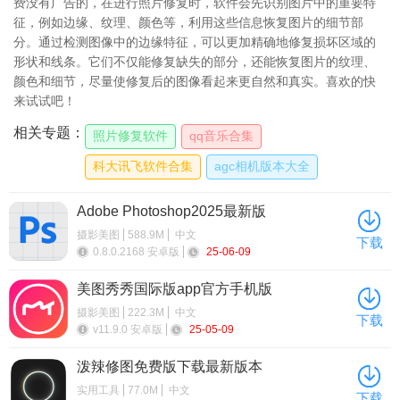
费没有广告的，在进行照片修复时，软件会先识别图片中的重要特
征，例如边缘、纹理、颜色等，利用这些信息恢复图片的细节部
分。通过检测图像中的边缘特征，可以更加精确地修复损坏区域的
形状和线条。它们不仅能修复缺失的部分，还能恢复图片的纹理、
颜色和细节，尽量使修复后的图像看起来更自然和真实。喜欢的快
来试试吧！
相关专题：
照片修复软件
qq音乐合集
科大讯飞软件合集
agc相机版本大全
Adobe Photoshop2025最新版
摄影美图
588.9M
中文
下载
0.8.0.2168 安卓版
25-06-09
美图秀秀国际版app官方手机版
摄影美图
222.3M
中文
下载
v11.9.0 安卓版
25-05-09
泼辣修图免费版下载最新版本
实用工具
77.0M
中文
下载