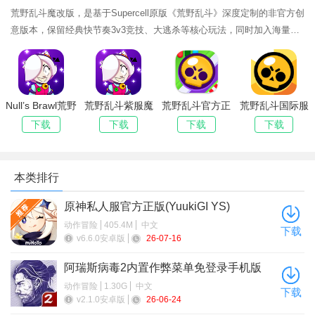
赏金猎人（3对3）：以击杀敌人抢夺赏金之星为首要目标，
荒野乱斗魔改版，是基于Supercell原版《荒野乱斗》深度定制的非官方创
击杀敌人可以获得赏金之星并计入计分板，最终分数更高的一方
意版本，保留经典快节奏3v3竞技、大逃杀等核心玩法，同时加入海量魔
改内容与自由福利，主打全英雄解锁、无限资源、专属玩法、自定义体
获胜。
验，为玩家打造更自由、更刺激、更个性化的乱斗战场。
金库攻防（3对3）：摧毁敌方金库为目标的游戏模式，玩家
需要保护己方金库并摧毁对方金库以获得胜利。
Null’s Brawl荒野
荒野乱斗紫服魔
荒野乱斗官方正
荒野乱斗国际服
游戏优势
乱斗私人服最新
改版(Null’s
版下载
下载官方正版
下载
下载
下载
下载
版下载2026安
Brawl)
2026
卡通漫画的手绘风格：游戏采用清新唯美的画面和精致的场
卓版
景打造，为玩家带来独特的视觉体验。
本类排行
快节奏的游戏节奏：每局游戏时间较短，玩家可以在短时间
原神私人服官方正版(YuukiGI YS)
内享受到刺激的对战乐趣。
动作冒险
405.4M
中文
下载
v6.6.0安卓版
26-07-16
丰富的游戏内容：游戏不断更新新的英雄、模式、地图和皮
肤等内容，保持游戏的新鲜感和可玩性。
阿瑞斯病毒2内置作弊菜单免登录手机版
动作冒险
1.30G
中文
下载
v2.1.0安卓版
26-06-24