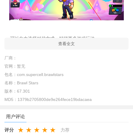
可以自由选择对战方式，解锁更多游戏玩法
查看全文
厂商：
官网：
暂无
包名：
com.supercell.brawlstars
名称：
Brawl Stars
版本：
67.301
MD5：
1379b2705800de9e264fece19bdacaea
荒野乱斗私人服阵容搭配
用户评论
第一个图四重伤害选择2个狙+迪克组合 最好至少一个可以开
★
★
★
★
★
评分
力荐