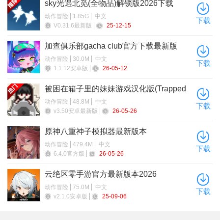
sky光遇北觅(全物品)解锁版2026下载
动作冒险
1.85G
中文
下载
V0.31.6最新版
25-12-15
加查俱乐部gacha club官方下载最新版
动作冒险
30.0M
中文
下载
1.1.12安卓版
26-05-12
被困在箱子里的妹妹游戏汉化版(Trapped
Girls)
动作冒险
48.8M
中文
下载
v3.50安卓最新版
26-05-26
原神八重神子模拟器最新版本
动作冒险
479.4M
中文
下载
6.4.0官方版
26-05-26
云绝区零手游官方最新版本2026
动作冒险
75.0M
中文
下载
v2.1.0安卓版
25-09-06