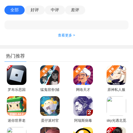
全部
好评
中评
差评
查看更多 >
热门推荐
第三个图放手一搏 推荐双射手+巴兹（也可以换成投掷但会影
响爆发）这个图开局是三路 但是有流星 双射手的阵容前期正常对
罗布乐思国
猛鬼宿舍(辅
网络天才
原神私人服
际版手游
助菜单)主播
akinator安
官方正版
线 主要拼中后期的爆发 前期落后也没事 这图拿伊芙也可以
2026最新版
同款游戏
卓中文版安
(YuukiGI
本
装
YS)
迷你世界老
蛋仔派对官
阿瑞斯病毒
sky光遇北觅
版本0.44.2
方下载正版
2内置作弊
全物品解锁
不用实名认
安装最新版
菜单免登录
版最新版本