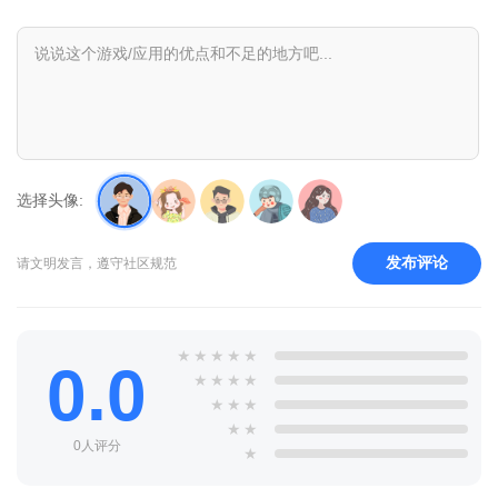
墙 有大或者妙具先开墙但记得给迪克留一部分 中路可以开边路留
给迪克
选择头像:
发布评论
请文明发言，遵守社区规范
★
★
★
★
★
0.0
★
★
★
★
第二个图对角传送 选择两个辅助+巴斯特（雅琪巴兹都可以
★
★
★
不要是橡皮或者506）一定要带波克因为有快移速 沙迪可替换成
★
★
0人评分
艾魅带加血星辉 切记不要选射手
★