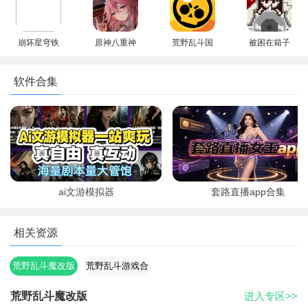
证下载
手机版
崩坏星穹铁
原神八重神
荒野乱斗国
被困在箱子
道官方下载
子模拟器最
际服下载官
里的妹妹游
最新版
新版本
方正版2026
戏汉化版
软件合集
(Trapped
Girls)
游戏玩法
宝石争霸（3对3）：组队协作，智取对手，通过收集宝石并
保护己方宝石不被抢走，最终获得胜利。
ai文游模拟器
套路直播app合集
荒野决斗（单人/双人）：擂台模式，玩家需要击败所有对手
或坚持到最后成为胜者。在单人模式中，玩家需要独自面对所有
相关资源
挑战；在双人模式中，则可以与好友组队共同作战。
荒野乱斗魔改版
荒野乱斗游戏合
乱斗足球（3对3）：前所未有的乱斗模式，玩家在绿茵场上
集
大展球技，通过进球得分来击败对手。
荒野乱斗魔改版
进入专区>>