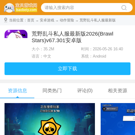
当前位置：
首页
→
安卓游戏
→
动作冒险
→ 荒野乱斗私人服最新版
2026(Brawl Stars) v67.301安卓版
荒野乱斗私人服最新版2026(Brawl
Stars)v67.301安卓版
大小：
35.2M
时间：2026-05-26 16:40
语言：中文
系统：Android
立即下载
资源信息
同类热门
评论(0)
相关资源