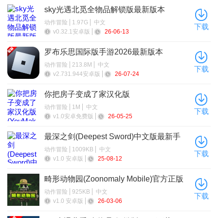
sky光遇北觅全物品解锁版最新版本
动作冒险
1.97G
中文
下载
v0.32.1安卓版
26-06-13
罗布乐思国际版手游2026最新版本
动作冒险
213.8M
中文
下载
v2.731.944安卓版
26-07-24
你把房子变成了家汉化版
(YouMakeThisHouseaHome)
动作冒险
1M
中文
下载
v1.0安卓免费版
26-05-25
最深之剑(Deepest Sword)中文版最新手
机版
动作冒险
1009KB
中文
下载
v1.0 安卓版
25-08-12
畸形动物园(Zoonomaly Mobile)官方正版
手机版
动作冒险
925KB
中文
下载
v1.0 安卓版
26-03-06