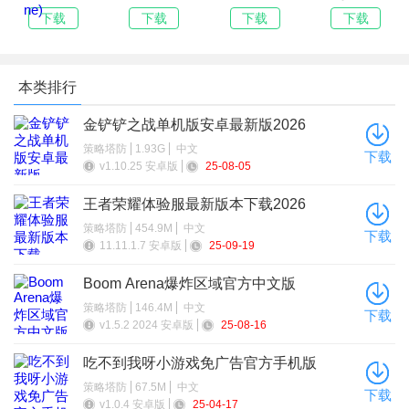
闲娱乐，还是需要
(com.blizzard.w
OL最新版
最新版
官方正版手机下
下载
下载
下载
下载
tcg.hearthstone
载
)
本类排行
金铲铲之战单机版安卓最新版2026
策略塔防
1.93G
中文
下载
v1.10.25 安卓版
25-08-05
王者荣耀体验服最新版本下载2026
策略塔防
454.9M
中文
下载
11.11.1.7 安卓版
25-09-19
Boom Arena爆炸区域官方中文版
策略塔防
146.4M
中文
下载
v1.5.2 2024 安卓版
25-08-16
吃不到我呀小游戏免广告官方手机版
策略塔防
67.5M
中文
下载
v1.0.4 安卓版
25-04-17