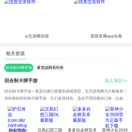
ai文游模拟器
套路直播app合集
相关资源
回合制卡牌手游
暴雪战网系列有
哪些
回合制卡牌手游
进入专区>>
回合制卡牌手游一直是玩家们喜爱的游戏类型，宝贝游戏网为大家推荐一
些经典的回合制卡牌手游，它们各具特色，适合不同玩家的口味，比如非
常经典的炉石传说作为最受欢迎的卡牌游戏之一，结合了暴雪经典的魔兽
世界元素，拥有丰富的卡组搭配、策略玩法和定期更新的扩展包。游戏机
制简单易上手，但需要较强的策略思维才能取得胜利。回合制卡牌手游不
仅能够提供丰富的策略体验，还有极强的可玩性和深度。无论你是喜欢休
炉石传说
汉风幻想三国
多多自走棋安卓
星神少女2026