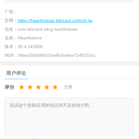
厂商：
官网：
https://hearthstone.blizzard.com/zh-tw
包名：
com.blizzard.wtcg.hearthstone
名称：
Hearthstone
版本：
35.4.241958
MD5：
98ee2bbb9fbb10ed8c6d4ee7148333cc
用户评论
★
★
★
★
★
评分
力荐