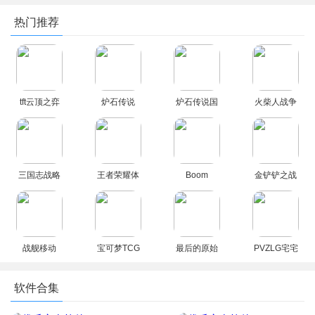
热门推荐
tft云顶之弈
炉石传说
炉石传说国
火柴人战争
下载最新版
(com.blizzar
际版亚服下
遗产FM雨下
本2026
d.wtcg.heart
载最新手机
同款修改器
hstone)
版
最新官方版
三国志战略
王者荣耀体
Boom
金铲铲之战
版灵犀版
验服最新版
Arena爆炸
单机版安卓
本下载2026
区域官方中
最新版2026
文版
战舰移动
宝可梦TCG
最后的原始
PVZLG宅宅
2(warships
口袋版(新西
人手游安卓
萝卜最新版
mobile)中文
兰先行开测)
官方版
下载安卓免
软件合集
最新版本
国际服下载
费版
2026