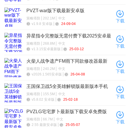
PVZT-war版下载最新安卓版
策略塔防
202.1M
中文
下载
v1.9.8 安卓版
24-09-04
异星指令完整版无需付费下载2025安卓最
新版
策略塔防
268.8M
中文
下载
v1.3.15安卓最新版
25-03-12
火柴人战争遗产FM雨下同款修改器最新
官方版
策略塔防
240.2M
中文
下载
v2026.1.565安卓版
26-04-08
王国保卫战5全英雄解锁版最新版本手机
版
策略塔防
155.5M
中文
下载
v5.8.02 安卓版
25-02-18
PVZLG宅宅萝卜最新版下载安卓免费版
策略塔防
66.7M
中文
下载
2.55 最新安卓版
25-05-07