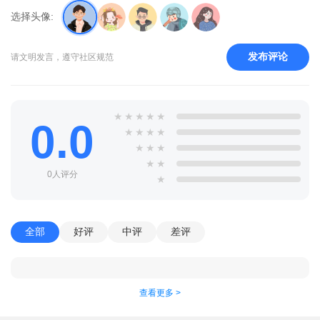
选择头像:
发布评论
请文明发言，遵守社区规范
★
★
★
★
★
0.0
★
★
★
★
★
★
★
★
★
0人评分
★
全部
好评
中评
差评
查看更多 >