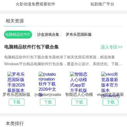
火影动漫免费观看软件
短剧推广平台
相关资源
电脑精品软件打
沙盒游戏合集
罗布乐思国际服
包下载合集
电脑精品软件打包下载合集
进入专区>>
电脑精品软件打包下载合集专题收录了相关优质应用资源，精选海量
Windows平台精品电脑软件打包合集，覆盖办公设计、系统优化、下载解
压等分类，全部去除捆绑广告，提供网盘打包直链下载，附带详细安装步
骤与常见问题修
罗布乐思国际版
(rotation)roatio
智能恋人心动模
vivo浏览器最新
手游2026最新
n软件下载2026
式app官方手机
版本官方版本
下载
下载
下载
下载
版本
中文版
版
(Browser)
本类排行