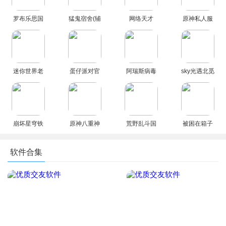
罗布乐思国
猛鬼宿舍(辅
网络天才
原神私人服
际版手游
助菜单)主播
akinator安
官方正版
2026最新版
同款游戏
卓中文版安
(YuukiGI
本
装
YS)
迷你世界老
蛋仔派对官
阿瑞斯病毒
sky光遇北觅
版本0.44.2
方下载正版
2内置作弊
全物品解锁
不用实名认
安装最新版
菜单免登录
版最新版本
证下载
手机版
崩坏星穹铁
原神八重神
荒野乱斗国
被困在箱子
道官方下载
子模拟器最
际服下载官
里的妹妹游
最新版
新版本
方正版2026
戏汉化版
软件合集
(Trapped
Girls)