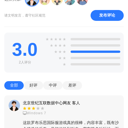
发布评论
请文明发言，遵守社区规范
★
★
★
★
★
3.0
★
★
★
★
★
★
★
★
★
2人评分
★
全部
好评
中评
差评
北京世纪互联数据中心网友 客人
Windows 7
这款罗布乐思国际服游戏真的很棒，内容丰富，既有沙