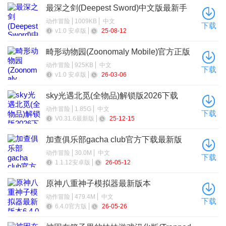
最深之剑(Deepest Sword)中文版最新手
机版
动作冒险
1009KB
中文
下载
v1.0 安卓版
25-08-12
畸形动物园(Zoonomaly Mobile)官方正版
手机版
动作冒险
925KB
中文
下载
v1.0 安卓版
26-03-06
sky光遇北觅(全物品)解锁版2026下载
动作冒险
1.85G
中文
下载
V0.31.6最新版
25-12-15
加查俱乐部gacha club官方下载最新版
动作冒险
30.0M
中文
下载
1.1.12安卓版
26-05-12
原神八重神子模拟器最新版本
动作冒险
479.4M
中文
下载
6.4.0官方版
26-05-26