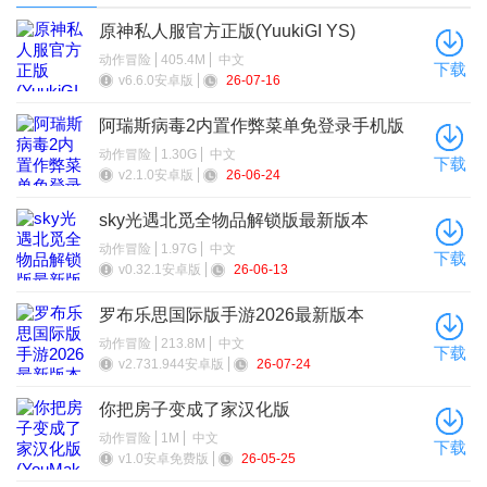
原神私人服官方正版(YuukiGI YS)
动作冒险
405.4M
中文
下载
v6.6.0安卓版
26-07-16
阿瑞斯病毒2内置作弊菜单免登录手机版
动作冒险
1.30G
中文
下载
v2.1.0安卓版
26-06-24
sky光遇北觅全物品解锁版最新版本
动作冒险
1.97G
中文
下载
v0.32.1安卓版
26-06-13
罗布乐思国际版手游2026最新版本
动作冒险
213.8M
中文
下载
v2.731.944安卓版
26-07-24
你把房子变成了家汉化版
(YouMakeThisHouseaHome)
动作冒险
1M
中文
下载
v1.0安卓免费版
26-05-25