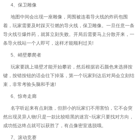
4、保卫雕像
地图中间会出现一座雕像，周围被连着导火线的炸药包围
着，玩家需要及时踩灭引燃的导火线，保卫雕像。一旦任意一条
导火线引爆炸药，就算立刻失败。开局后需要马上分散开来，一
条导火线站一个人即可，这样才能顺利过关!
5、峭壁攀爬者
玩家要跳上墙壁才能开始攀岩，然后根据岩石颜色来选择按
键，按错按钮的话会往下掉落，第一个玩家到达后对局会立刻结
束，非常考验头脑和手速!
6、惊奇走廊
名字听起来有点刺激，但胆小的玩家们不用害怕，它不会突
然出现灵异人物!只是一款比较暗黑的迷宫~玩家只要找对方向，
成功抵达终点就可以获胜了，有点像密室逃脱哦。
7、滚动竞赛