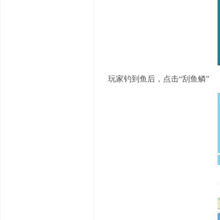
玩家钓到鱼后，点击“刮鱼鳞”