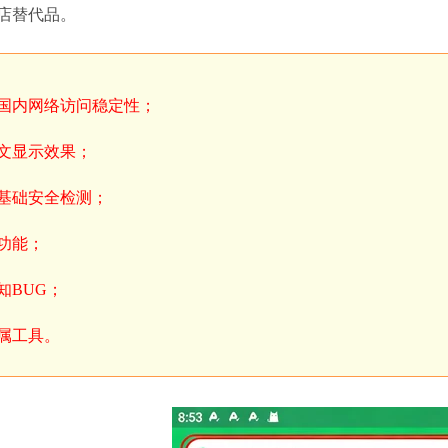
店替代品。
国内网络访问稳定性；
文显示效果；
基础安全检测；
功能；
知BUG；
属工具。