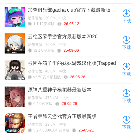
【七圣召唤更新】全新角色牌、全新行动牌
加查俱乐部gacha club官方下载最新版
全新角色牌、行动牌开放获取。
动作冒险
30.0M
中文
下载
1.1.12安卓版
26-05-12
云绝区零手游官方最新版本2026
动作冒险
75.0M
中文
下载
v2.1.0安卓版
25-09-06
被困在箱子里的妹妹游戏汉化版(Trapped
Girls)
动作冒险
48.8M
中文
下载
v3.50安卓最新版
26-05-26
原神八重神子模拟器最新版本
动作冒险
479.4M
中文
下载
6.4.0官方版
26-05-26
王者荣耀云游戏官方正版最新版
动作冒险
29.5M
中文
下载
5.2.4.6000104 安卓版
26-05-21