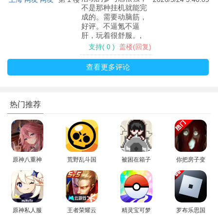
不是那种挂机就能完
成的。需要动脑筋，
好评。不逼氪不逼
肝，玩着很舒服。,
支持
(
0
)
盖楼(回复)
查看更多评论
玩家可以在其中自由的切换不同视角，仰视、俯视等。
热门推荐
游戏优势
画面与音效：游戏画面精美，音效震撼，为玩家营造出一个
令人陶醉的幻想世界。
原神八重神
荒野乱斗国
被困在箱子
你把房子变
角色定制与互动：玩家可以购买不同的服装和配饰，为八重
子模拟器最
际服下载官
里的妹妹游
成了家汉化
新版本
方正版2026
戏汉化版
版
神子打造独特的形象。同时，游戏还提供了丰富的互动玩法，如
(Trapped
(YouMakeT
触摸互动等，增加与角色的亲密程度。
Girls)
hisHousea
Home)
原神私人服
王者荣耀云
精灵宝可梦
罗布乐思国
多人联机：部分版本支持多人联机功能，玩家可以与好友组