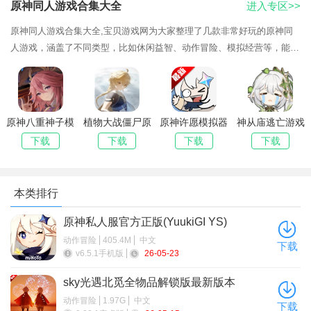
原神同人游戏合集大全
进入专区>>
原神同人游戏合集大全,宝贝游戏网为大家整理了几款非常好玩的原神同
游戏功能
人游戏，涵盖了不同类型，比如休闲益智、动作冒险、模拟经营等，能够
满足大家多样化的游戏需求，所有游戏都是玩家自制的，融入了原神中的
1、与来自世界各地的玩家一起探索异世界，结交新朋友，共
经典角色元
同挑战强敌，体验真实的多人联机体验。
2、天气系统将直接影响战斗，雨天降低火系攻击力，阳光增
原神八重神子模
植物大战僵尸原
原神许愿模拟器
神从庙逃亡游戏
加光系法术威力，玩家需根据天气情况调整战术。
拟器最新版本
神版手游最新版
(WackyWisher)
安卓最新版本
下载
下载
下载
下载
(原神大战丘丘
中文最新版本
3、根据自己的喜好，自由搭配不同类型的技能，打造独特的
人)
战斗风格，发挥出各种组合的强力战术。
本类排行
4、多种战斗方式，可以选择实时战斗，回合制战斗或策略战
原神私人服官方正版(YuukiGI YS)
斗等，根据个人喜好选择最适合自己的战斗风格。
动作冒险
405.4M
中文
下载
原神八重神子模拟器最新版本更新内容
v6.5.1手机版
26-05-23
全新6.4.0版本「梦间见月明」现已推出！
sky光遇北觅全物品解锁版最新版本
【新角色】梦见月瑞希
动作冒险
1.97G
中文
下载