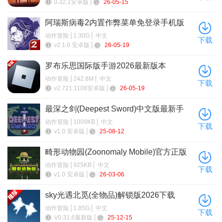
0.32.1安卓版
26-05-15
「绮梦缱绻 · 梦见月瑞希(风)」，稻妻最出色的心理诊疗师，使用
法器的五星风元素角色。
阿瑞斯病毒2内置作弊菜单免登录手机版
【新活动】版本主题活动「三川游艺绮梦谭」、阶段性活动「游
动作冒险
1.30G
中文
下载
逸旅闻 · 诗汇之章」、「剪影辑帧」、「异域鱼鱼追渔行动」、
v2.1.0 安卓版
26-05-19
「征战勇者淬炼之界」
罗布乐思国际版手游2026最新版本
某日，八重神子久违地寄来了一封书信。循着书信的指引，旅行
动作冒险
242.8M
中文
下载
者与派蒙共同前往了稻妻的天守阁，共商一场祭典的要事…
v2.721.1108安卓版
26-05-19
参与庆典，累积游艺印章，可获得多种奖励，还有机会获取限定
最深之剑(Deepest Sword)中文版最新手
四星武器「长柄武器 · 且住亭御咄」！
机版
动作冒险
1009KB
中文
下载
【新剧情】全新传说任务
v1.0 安卓版
25-08-12
梦见月瑞希传说任务「貘枕之章」第一幕
畸形动物园(Zoonomaly Mobile)官方正版
【新武器】寝正月初晴、且住亭御咄
手机版
动作冒险
925KB
中文
下载
限定五星武器「法器 · 寝正月初晴」、限定活动武器「长柄武器 ·
v1.0 安卓版
26-03-06
且住亭御咄」开放获取。
sky光遇北觅(全物品)解锁版2026下载
【新优化】部分界面优化、部分体验优化
动作冒险
1.85G
中文
更多详细优化信息请见游戏内公告。
下载
V0.31.6最新版
25-12-15