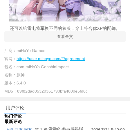
还可以给雷电将军换不同的衣服，穿上符合你XP的配饰。
查看全文
厂商：
miHoYo Games
官网：
https://user.mihoyo.com/#/agreement
包名：
com.miHoYo.GenshinImpact
名称：
原神
版本：
6.4.0
MD5：
89f82dad05320361790bfa4800e5fd8c
除了模拟手，游戏还提供了不同的道具，让你享受更多的福
用户评论
利乐趣。
热门评论
最新评论
活动的参与感很强，
上海 网友 网友
第 1 楼
2026/5/24 5:40:09