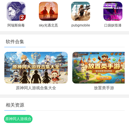
官方正版
游戏官方正
go(Pokémo
际版手游
队探索和战斗，共同挑战强敌和解决谜题。
(YuukiGI
版最新版
n GO)下载
2026最新版
YS)
本
游戏特色
阿瑞斯病毒
sky光遇北觅
pubgmobile
口袋妖怪漆
1、开放世界的奇幻大陆，玩家可以自由探索各种地形、城镇
2内置作弊
全物品解锁
官方正版下
黑的魅影6.0
和秘境，发现隐藏的宝藏和谜题。
菜单免登录
版最新版本
载最新版本
下载安卓版
软件合集
手机版
2、每个角色都有独特的技能和故事背景，玩家可以根据自己
的喜好选择并组建强大的队伍。
3、玩家需要合理运用角色的技能和元素互动，制定战术并灵
活应对不同的敌人和挑战。
原神同人游戏合集大全
放置类手游
相关资源
原神同人游戏合
集大全