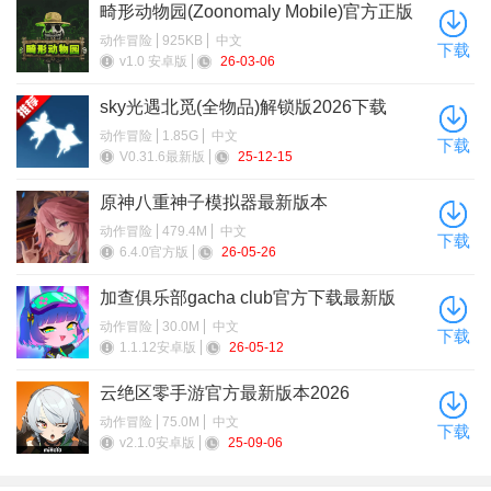
畸形动物园(Zoonomaly Mobile)官方正版
手机版
动作冒险
925KB
中文
下载
v1.0 安卓版
26-03-06
sky光遇北觅(全物品)解锁版2026下载
动作冒险
1.85G
中文
下载
V0.31.6最新版
25-12-15
原神八重神子模拟器最新版本
动作冒险
479.4M
中文
下载
6.4.0官方版
26-05-26
加查俱乐部gacha club官方下载最新版
动作冒险
30.0M
中文
下载
1.1.12安卓版
26-05-12
云绝区零手游官方最新版本2026
动作冒险
75.0M
中文
下载
v2.1.0安卓版
25-09-06