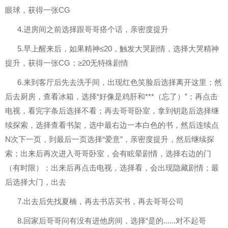
眼球，获得一张CG
4.进房间之前选择跟哥哥搭个话，亲密度提升
5.早上醒来后，如果精神≤20，触发大哭剧情，选择大哭精神
提升，获得一张CG；≥20无特殊剧情
6.来到客厅后先去洗手间，出现红色笑脸后选择离开这里；然
后去厨房，查看冰箱，选择“好像是鸡肝和***（忘了）”；再点击
电视，看完字条后选择不看；再去哥哥卧室，拿到钥匙后选择继
续探索，选择查看书架，选中最右边一本白色的书，然后连续点
N次下一页，到最后一页选择“爱意”，亲密度提升，然后继续探
索；出来后再次进入哥哥卧室，会有眩晕剧情，选择右边的门
（有时限）；出来后再点击电视，选择看，会出现隐藏剧情；最
后选择大门，出去
7.出去后先找夏楠，再去书店买书，再去哥哥公司
8.回家后哥哥问有没有进他房间，选择“是的......对不起哥