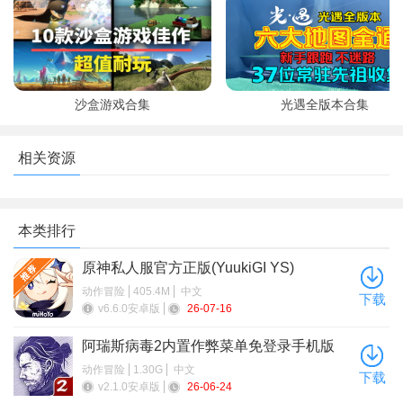
沙盒游戏合集
光遇全版本合集
相关资源
本类排行
原神私人服官方正版(YuukiGI YS)
动作冒险
405.4M
中文
下载
v6.6.0安卓版
26-07-16
阿瑞斯病毒2内置作弊菜单免登录手机版
动作冒险
1.30G
中文
下载
v2.1.0安卓版
26-06-24