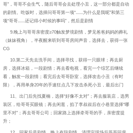
哥”，哥哥不会生气，随后哥哥会去处理小丑，这一部分都是自动
的剧情。吃饭时，选择问哥哥第一项“......为什么是我呢”和第三
项“哥哥......还记得小时候的事吗”，然后是剧情
9.晚上与哥哥亲密度≥70触发梦境剧情，梦见爸爸妈妈的葬礼
（妹妹视角），半夜醒来听到哥哥房间声音，选择去，获得一张
CG
10.第二天先去洗手间，选择寻找，获得一只眼球；再去厨
房，选择冰箱，一段剧情；再去看电视，看完一个综艺后继续
看，触发一段剧情；看完后去哥哥卧室，选择攻击小丑（有时
限），再用单身20年的手速狂点几下攻击杀死小丑，最后出门
11、出门后先找夏楠，选择“好像不太对”；再去服装店，选男
装区，给哥哥买眼镜；再去闲逛，掐了李叔叔后在小巷里选择“哪
里不对”；再去哥哥公司；回家路上选择牵哥哥的手，亲密度提
升；
12、回家后是剧情，晚上有段剧情，清理完现场后哥哥回房