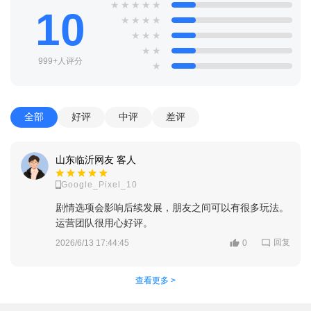
★
★
★
★
★
10
★
★
★
★
★
★
★
★
★
999+人评分
★
全部
好评
中评
差评
山东临沂网友 客人
Google_Pixel_10
剧情选项会影响后续发展，朋友之间可以有很多玩法。
运营团队很用心好评。
回复
2026/6/13 17:44:45
0
查看更多 >