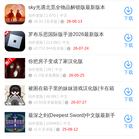
sky光遇北觅全物品解锁版最新版本
动作冒险
1.97G
中文
下载
v0.32.1安卓版
26-06-13
罗布乐思国际版手游2026最新版本
动作冒险
213.8M
中文
下载
v2.731.944安卓版
26-07-24
你把房子变成了家汉化版
(YouMakeThisHouseaHome)
动作冒险
1M
中文
下载
v1.0安卓免费版
26-05-25
被困在箱子里的妹妹游戏汉化版(卡在箱
子里的女孩)
动作冒险
48.8M
中文
下载
v3.50安卓最新版
26-07-27
最深之剑(Deepest Sword)中文版最新手
机版
动作冒险
1009KB
中文
下载
v1.0 安卓版
25-08-12