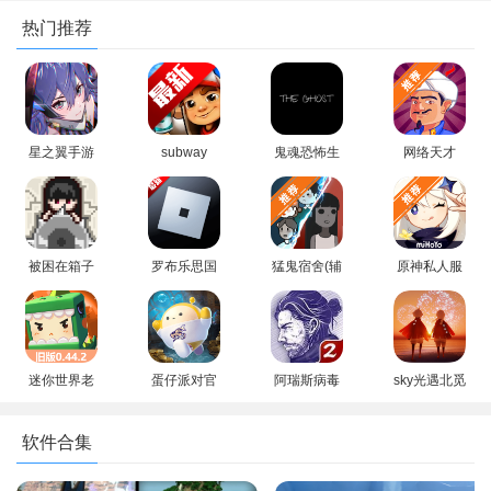
热门推荐
星之翼手游
subway
鬼魂恐怖生
网络天才
官方正版手
surfers国际
存国际服
akinator安
机版
版下载最新
(The Ghost)
卓中文版安
版
官方正版中
装
文版
被困在箱子
罗布乐思国
猛鬼宿舍(辅
原神私人服
里的妹妹游
际版手游
助菜单)主播
官方正版
戏汉化版(卡
2026最新版
同款游戏
(YuukiGI
在箱子里的
本
YS)
女孩)
迷你世界老
蛋仔派对官
阿瑞斯病毒
sky光遇北觅
版本0.44.2
方下载正版
2内置作弊
全物品解锁
不用实名认
安装最新版
菜单免登录
版最新版本
软件合集
证下载
手机版