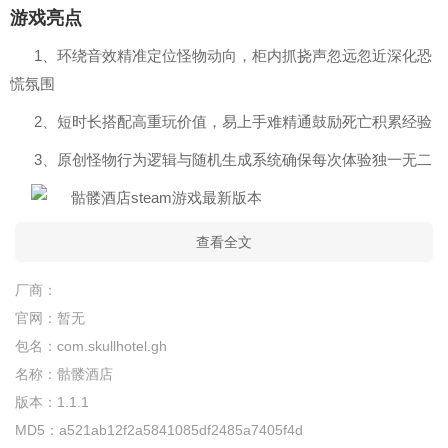
游戏亮点
1、环绕音效精准定位怪物动向，柜内抓挠声忽远忽近深化恐
慌氛围
2、短时长搭配高重玩价值，易上手难精通鼓励死亡积累经验
3、原创怪物行为逻辑与随机生成系统确保每次体验独一无二
查看全文
厂商：
官网：
暂无
包名：
com.skullhotel.gh
名称：
骷髅酒店
版本：
1.1.1
MD5：
a521ab12f2a5841085df2485a7405f4d