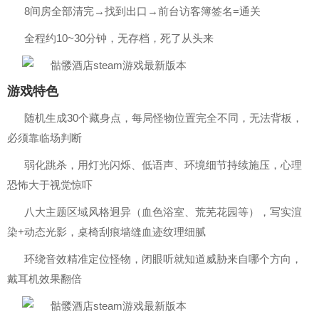
8间房全部清完→找到出口→前台访客簿签名=通关
全程约10~30分钟，无存档，死了从头来
游戏特色
随机生成30个藏身点，每局怪物位置完全不同，无法背板，
必须靠临场判断
弱化跳杀，用灯光闪烁、低语声、环境细节持续施压，心理
恐怖大于视觉惊吓
八大主题区域风格迥异（血色浴室、荒芜花园等），写实渲
染+动态光影，桌椅刮痕墙缝血迹纹理细腻
环绕音效精准定位怪物，闭眼听就知道威胁来自哪个方向，
戴耳机效果翻倍