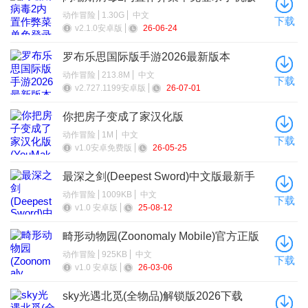
动作冒险
1.30G
中文
下载
v2.1.0安卓版
26-06-24
罗布乐思国际版手游2026最新版本
动作冒险
213.8M
中文
下载
v2.727.1199安卓版
26-07-01
你把房子变成了家汉化版
(YouMakeThisHouseaHome)
动作冒险
1M
中文
下载
v1.0安卓免费版
26-05-25
最深之剑(Deepest Sword)中文版最新手
机版
动作冒险
1009KB
中文
下载
v1.0 安卓版
25-08-12
畸形动物园(Zoonomaly Mobile)官方正版
手机版
动作冒险
925KB
中文
下载
v1.0 安卓版
26-03-06
sky光遇北觅(全物品)解锁版2026下载