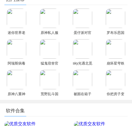
迷你世界老
原神私人服
蛋仔派对官
罗布乐思国
版本0.44.2
官方正版
方下载正版
际版手游
不用实名认
(YuukiGI
安装最新版
2026最新版
证下载
YS)
本
阿瑞斯病毒
猛鬼宿舍官
sky光遇北觅
崩坏星穹铁
2内置作弊
方正版下载
全物品解锁
道官方下载
菜单免登录
无限金币最
版最新版本
最新版
手机版
新版
原神八重神
荒野乱斗国
被困在箱子
你把房子变
子模拟器最
际服下载官
里的妹妹游
成了家汉化
新版本
方正版2026
戏汉化版
版
软件合集
(Trapped
(YouMakeT
Girls)
hisHousea
Home)