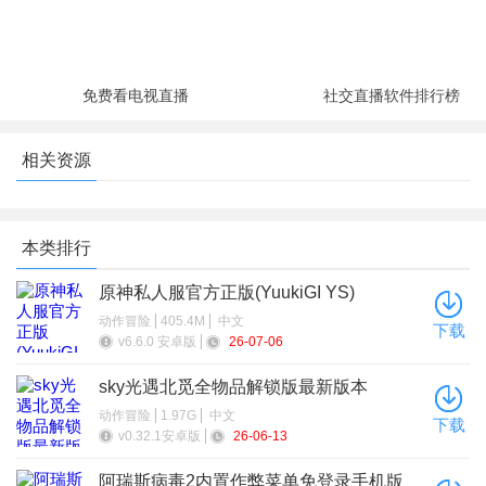
免费看电视直播
社交直播软件排行榜
相关资源
本类排行
原神私人服官方正版(YuukiGI YS)
动作冒险
405.4M
中文
下载
v6.6.0 安卓版
26-07-06
sky光遇北觅全物品解锁版最新版本
动作冒险
1.97G
中文
下载
v0.32.1安卓版
26-06-13
阿瑞斯病毒2内置作弊菜单免登录手机版