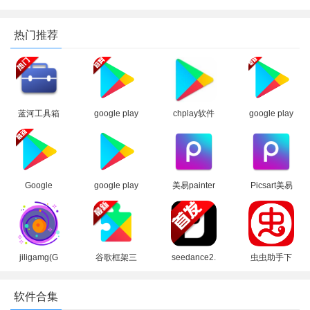
2、点击上方的账号登录，进行账户的登录。
热门推荐
蓝河工具箱
google play
chplay软件
google play
官方下载
商店2026官
下载
商店下载官
2026最新版
方版
apk(Google
方安卓版
Play 商店)
Google
google play
美易painter
Picsart美易
Play 谷歌商
商店应用
软件下载官
正版下载免
店paypal下
app最新版
方正版
费版中文版
载最新安卓
本2026
(Picsart)
版
jiligamg(G
谷歌框架三
seedance2.
虫虫助手下
站)叽哩叽哩
件套最新版
0模型官方
载官方正版
游戏网最新
下载官方免
下载正版
下载2026没
软件合集
版2025
费版
有病毒版