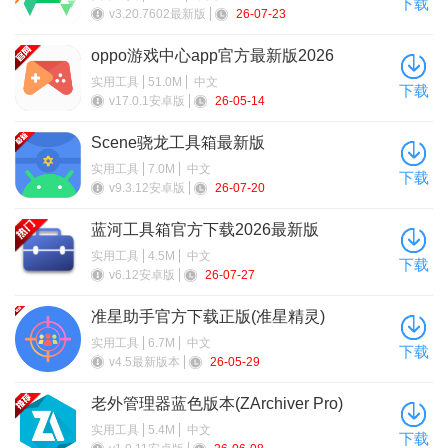
下载
v3.20.7602最新版
26-07-23
oppo游戏中心app官方最新版2026
实用工具
51.0M
中文
下载
v17.0.1安卓版
26-05-14
Scene骁龙工具箱最新版
4、解除实名认证并更换新的认证即可。
实用工具
7.0M
中文
下载
v9.3.12安卓版
26-07-20
蓝河工具箱官方下载2026最新版
实用工具
4.5M
中文
下载
v6.12安卓版
26-07-27
准星助手官方下载正版(准星精灵)
实用工具
6.7M
中文
下载
v4.5最新版本
26-05-29
老外管理器蓝色版本(ZArchiver Pro)
实用工具
5.4M
中文
下载