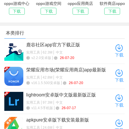
大家各种的玩机需求，该合集持续更新，欢迎关注收藏！
oppo游戏中心
oppo游戏空间
oppo应用商店
软件商店oppo
官方正版安装
(游戏助手)app
app官方版(午夜
官方下载最新版
下载
下载
下载
下载
2026
官方手机版
软件商店)
安装
本类排行
鹿谷社区app官方下载正版
实用工具
62.3M
中文
下载
v2.2.0安卓版
26-07-20
荣耀应用市场(荣耀应用商店)app最新版
2026
实用工具
42.8M
中文
下载
v16.1.5.500安卓版
26-07-20
lightroom安卓版中文版最新版正版
实用工具
97.3M
中文
下载
v11.4.5手机版
26-07-17
apkpure安卓版下载安装最新版
实用工具
24.6M
中文