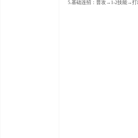
5.基础连招：普攻→1-2技能