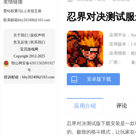
友情链接
爱站权重5以上友链互换
忍界对决测试服最
联系邮箱bby202408@163.com
应用平台：Andr
关于我们
|
版权声明
意见反馈
|
联系我们
应用版本：1.0
宝贝游戏网
应用授权：免
Copyright 2012-2025
厂商：
备
鄂公网安备42011502001927
号
投诉邮箱：bby202408@163.com
安卓版下载
评论
应用介绍
忍界对决测试版下载安装是一款
的。极致的格斗模式，让玩家在