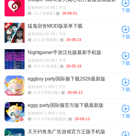
版本2026
3、万炮房
益智休闲
28.4M
中文
下载
2.9.2 安卓版
26-06-01
BOSS鱼种：斗战胜佛、玉皇大帝、深海龙王
猛鬼宿舍MOD版菜单下载
专属鱼种：天火凤凰
益智休闲
45.7M
中文
下载
v2.5.18 最新版
26-06-23
其他：紫衣仙女
Nightgamer手游汉化版最新手机版
益智休闲
65.1M
中文
下载
v0.0.16 安卓版
26-05-19
eggboy party国际服下载2026最新版
益智休闲
1.98G
中文
下载
v1.0.275官方版
26-06-13
eggy party国际服官方版下载最新版
益智休闲
1.98G
中文
下载
4、青龙脑海
v1.0.275安卓最新版
26-06-13
BOSS鱼种：青龙、小白龙
天天钓鱼免广告游戏官方正版手机版