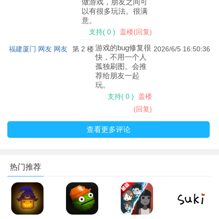
做游戏，朋友之间可
以有很多玩法。很满
3、使用技能可以提高捕鱼倍率
意。
支持
(
0
)
盖楼(回复)
游戏的bug修复很
福建厦门 网友 网友
第 2 楼
2026/6/5 16:50:36
快，不用一个人
孤独刷图。会推
荐给朋友一起
玩。
支持
(
0
)
盖楼
(回复)
查看更多评论
4、捕获积分鱼累积积分到目标数量，即可参与指定宝盆的抽
奖
热门推荐