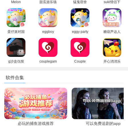
Melon
甜瓜游乐场
猛鬼宿舍
suki情侣下
Sandbox甜
国际版无广
MOD版菜单
载最新版本
瓜游乐场国
告中文版
下载
际版下载
蛋仔派对国
eggboy
eggy party
糖葫芦达人
际服Eggy
party国际服
国际服官方
正版游戏
5、完成任务可获得大量奖励
Party下载正
下载2026最
版下载最新
2026下载
版
新版
版
(Tanghulu
Master)
g沙盒仇恨
couplegam
Couple
开心消消乐
汉化版最新
e下载免费
Game多人
红包版官方
版下载
版本
真心话大冒
正版
软件合集
(GoreBox)
险游戏最新
版本2026
牛仔捕鱼渔场稀有鱼类图鉴
必玩的捕鱼游戏推荐
可以免费追剧的app
稀有鱼种标记为黄色，并排在前面。