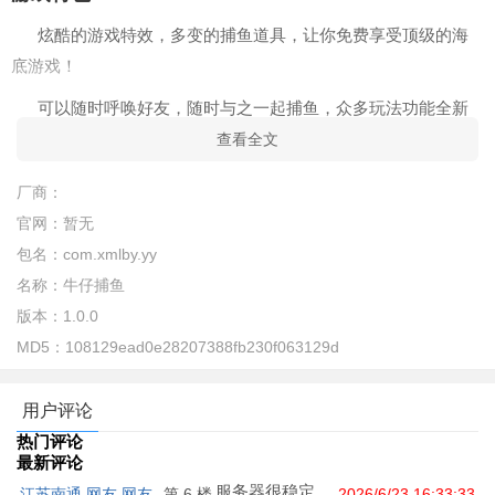
炫酷的游戏特效，多变的捕鱼道具，让你免费享受顶级的海
底游戏！
可以随时呼唤好友，随时与之一起捕鱼，众多玩法功能全新
开发，让更多的玩家畅玩整个平台！
查看全文
话费，京东卡等你拿，全球最火爆街机捕鱼，捕鱼大亨必
厂商：
备！
官网：
暂无
新手的福利相当的高，玩家们可以享受月卡、特惠礼包以及
包名：
com.xmlby.yy
钻石等等福利奖励！
名称：
牛仔捕鱼
版本：
1.0.0
游戏的整个画面感非常的震撼，感觉就是在海洋世界里面！
MD5：
108129ead0e28207388fb230f063129d
牛仔捕鱼怎么玩
1、进入牛仔捕鱼最新版游戏后，我们选择喜欢的模式进行游
用户评论
玩
热门评论
最新评论
服务器很稳定，
江苏南通 网友 网友
第 6 楼
2026/6/23 16:33:33