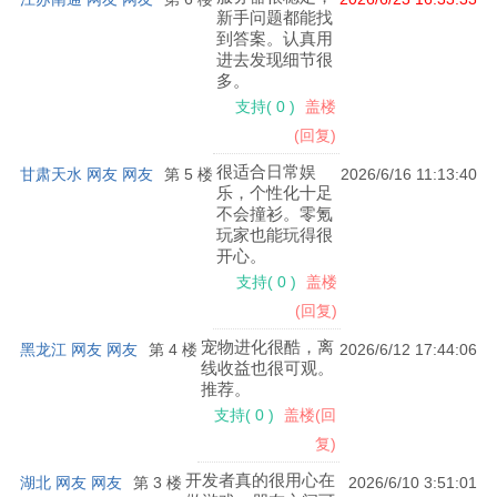
新手问题都能找
到答案。认真用
进去发现细节很
多。
支持
(
0
)
盖楼
(回复)
很适合日常娱
甘肃天水 网友 网友
第 5 楼
2026/6/16 11:13:40
乐，个性化十足
不会撞衫。零氪
玩家也能玩得很
2、这里可以设置炮台倍率
开心。
支持
(
0
)
盖楼
(回复)
宠物进化很酷，离
黑龙江 网友 网友
第 4 楼
2026/6/12 17:44:06
线收益也很可观。
推荐。
支持
(
0
)
盖楼(回
复)
开发者真的很用心在
湖北 网友 网友
第 3 楼
2026/6/10 3:51:01