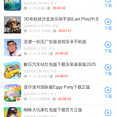
其他：老虎将军、狮子将军、犀牛将军、野猪将军
益智休闲
48.4M
中文
下载
v1.9 安卓版
26-02-22
3D布娃娃沙盒游乐场手游(Last Play)中文
最新版
益智休闲
178.2M
中文
下载
v1.114.1 安卓版
25-07-17
逆袭一刻无广告版游戏安卓手机版
益智休闲
1.1M
中文
下载
v2.1.0 安卓版
25-04-03
解压汽车站红包版下载安装最新版2025
5、天命玄鸟
益智休闲
86.6M
中文
下载
v1.1.0 安卓版
24-08-07
BOSS鱼种：朱雀
蛋仔派对国际服Eggy Party下载正版
其他：老虎将军、狮子将军、犀牛将军、野猪将军
益智休闲
1.98G
中文
下载
v1.0.277最新版
26-06-20
蜘蛛大玩家红包版下载官方正版
益智休闲
85.9M
中文