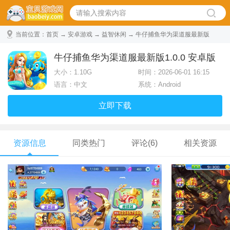
当前位置：
首页
→
安卓游戏
→
益智休闲
→ 牛仔捕鱼华为渠道服最新版
1.0.0 安卓版
牛仔捕鱼华为渠道服最新版1.0.0 安卓版
大小：
1.10G
时间：2026-06-01 16:15
语言：中文
系统：Android
立即下载
资源信息
同类热门
评论(6)
相关资源