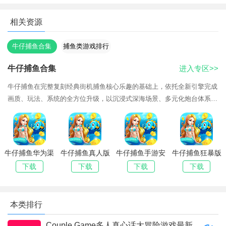
1、百炮房
相关资源
专属鱼种：奔波儿灞、灞波尔奔
牛仔捕鱼合集
捕鱼类游戏排行
榜
牛仔捕鱼合集
进入专区>>
牛仔捕鱼在完整复刻经典街机捕鱼核心乐趣的基础上，依托全新引擎完成
2、千炮房
画质、玩法、系统的全方位升级，以沉浸式深海场景、多元化炮台体系、
炫酷实战技能，打造出兼顾怀旧质感与新潮玩法的捕鱼体验。无论是怀旧
BOSS鱼种：二龙戏珠、深海龙王
街机老玩
专属鱼种：乾坤降妖炉
牛仔捕鱼华为渠
牛仔捕鱼真人版
牛仔捕鱼手游安
牛仔捕鱼狂暴版
道服最新版
游戏最新版本
卓最新版
安卓版下载
下载
下载
下载
下载
2026
本类排行
Couple Game多人真心话大冒险游戏最新