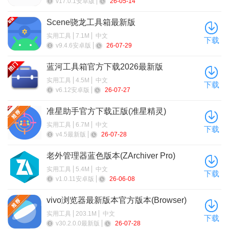
v17.0.1安卓版
26-05-14
Scene骁龙工具箱最新版
实用工具
7.1M
中文
下载
v9.4.6安卓版
26-07-29
蓝河工具箱官方下载2026最新版
实用工具
4.5M
中文
3
这个时候我们就可以获取相应的答案了。
下载
、
v6.12安卓版
26-07-27
DeepSeek高级使用技巧攻略
准星助手官方下载正版(准星精灵)
场景化模板：
实用工具
6.7M
中文
下载
v4.5最新版
26-07-28
明确目标、对象、效果和问题：使用场景化模板，让
老外管理器蓝色版本(ZArchiver Pro)
DeepSeek更好地理解你的需求。例如，“我要设计一个PPT框
实用工具
5.4M
中文
架，要给一批50岁左右的制造业老板分享，主题是传统工厂出海
下载
v1.0.11安卓版
26-06-08
战略布局……”。
vivo浏览器最新版本官方版本(Browser)
术语破解与风格迁移：
实用工具
203.1M
中文
下载
术语破解：用简单的语言解释专业术语，例如“用小学生能听
v30.2.0.0最新版
26-07-28