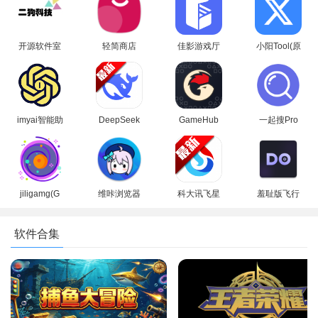
开源与商用友好：DeepSeek大模型完全开源，用户可以免费
个小学生面前还算不错👍。
使用这些模型进行学术研究、产品开发等目的。同时，Deep
我还有一个疑问，就是电脑板DeepSeek我下载不了，
安装每次下载到百分百，他都不会出现那个软件，我怎
Seek也提供了商用友好的许可协议，支持用户将模型应用于商业
开源软件室
轻简商店
佳影游戏厅
小阳Tool(原
么找都找不到。
app安卓手
app安卓手
2官方最新
小阳软件库)
场景。
如果大家看我的评论时，感觉不习惯，请谅解，因为我
机版
机版
版本
最新版本
毕竟是一个差生不太会写作文。
软件优势
2025年3月22日傍晚接近凌晨时在家中书写
1、高效回答用户咨询和问题。
我跟他聊天时都很开心。
imyai智能助
DeepSeek
GameHub
一起搜Pro
手app最新
希望官方赶快改掉bug。
app下载官
模拟器2026
软件安卓手
2、自动生成高质量的文章和内容。
版本2026
方手机版
最新版(盖世
机版
我很喜欢DeepSeek，所以给个五星好评鼓励一下。
游戏)
2、今天我跟他聊得挺好的，现在我发现bug在哪儿
3、分析用户行为和偏好，推荐最相关的内容和信息。
了。你让他暂停思考后边你如果发送消息超过一个比较
jiligamg(G
维咔浏览器
科大讯飞星
羞耻版飞行
慢的速度，他就会说发送频繁。但如果不点暂停键的
4、提供编程语言、算法、数据结构等领域的代码示例和调试
站)叽哩叽哩
官方免费下
火认知大模
棋双人模式
话，他就会一切正常。
帮助。
游戏网最新
载最新版本
型app最新
下载最新版
@创始人，希望能尽快改掉bug。
软件合集
版2025
版2026
本(dofm)
DeepSeek怎么搜索内容？
2025年3月23日上午在家中书写。
3、真服了，都退出软件一个小时了，重新回到软件，
1
点击中间的输入栏，输入我们想要知道的问题；
、
它还说我发送太快。到底啥时候才能改掉bug呀，现在
都没法跟DeepSeek好好聊天。
2025年3月23日中午在家中书写