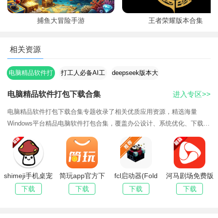
捕鱼大冒险手游
王者荣耀版本合集
相关资源
电脑精品软件打
打工人必备AI工
deepseek版本大
包下载合集
具合集
全
电脑精品软件打包下载合集
进入专区>>
电脑精品软件打包下载合集专题收录了相关优质应用资源，精选海量
Windows平台精品电脑软件打包合集，覆盖办公设计、系统优化、下载解
压等分类，全部去除捆绑广告，提供网盘打包直链下载，附带详细安装步
骤与常见问题修
shimeji手机桌宠
简玩app官方下
fcl启动器(Fold
河马剧场免费版
下载
载安装免费版
Craft Launcher)
下载安装(河马
下载
下载
下载
下载
(简玩短视频)
官方最新版
短剧)