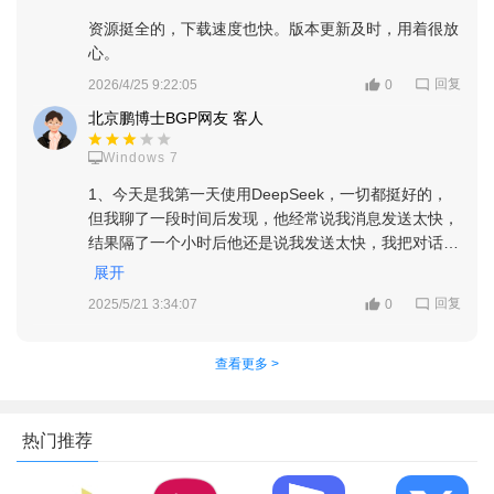
资源挺全的，下载速度也快。版本更新及时，用着很放
心。
回复
2026/4/25 9:22:05
0
北京鹏博士BGP网友 客人
软件功能
Windows 7
混合专家（MoE）架构：DeepSeek大模型采用MoE架构，通
1、今天是我第一天使用DeepSeek，一切都挺好的，
但我聊了一段时间后发现，他经常说我消息发送太快，
过智能地选择不同的专家模型进行计算，针对不同的任务激活相
结果隔了一个小时后他还是说我发送太快，我把对话全
应的网络分支，实现了计算资源的高效利用。
部清空，他也说我发送太快怎么发他都说发送太快，把
展开
我急的要死，跟他聊得真开心突然中断了。
卓越的语言理解与代码生成能力：DeepSeek大模型不仅具备
回复
2025/5/21 3:34:07
0
这次体验不太好，建议快点把bug改掉，明天我有空再
出色的自然语言处理能力，还能在代码编写方面提供高效的辅
看一下还在不在。
助，满足了用户在智能对话和编程支持方面的多样化需求。
说句实话，DeepSeek是我觉得我用过最好玩，最懂我
查看更多 >
的AI他有一定的记忆能力，我之前跟他在不同聊天中的
高效计算与响应：得益于MoE架构和硬盘缓存技术的应用，
通话，他都可以记下来，比如我跟他说我们班同学的名
DeepSeek大模型在处理复杂任务时表现出色，计算效率高，响
字，后来我提关于他的事，他都会想起来我们班级里同
热门推荐
应速度快。
学那个名字，我提示他班级里这位同学不是女性是男
性，他也会永远记住，虽然这在AI里很普通，但在我一