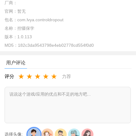
厂商：
官网：
暂无
包名：
com.lvya.controldropout
名称：
控辍保学
版本：
1.0.113
MD5：
182c3da9543798e4eb02778cd554f0d0
用户评论
★
★
★
★
★
评分
力荐
选择头像: