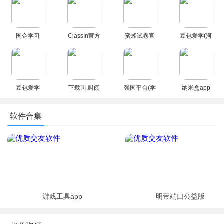
安装最新版
2026最新版
卓版
安卓最新版
国企学习
ClassIn官方
蜜蜂试卷官
豆包爱学(河
app官方手
免费下载最
方正版2026
马爱学)app
机版
新版
最新版
官方正版手
机版
豆包爱学
下载叫.叫阅
强国平台(学
纳米盒app
app下载官
读app最新
习强国)app
安卓版2026
方最新版
版免费安装
手机最新版
软件合集
2026
游戏工具app
明帝端口公益版