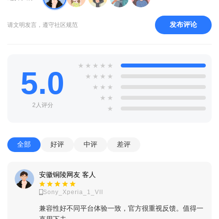
发布评论
请文明发言，遵守社区规范
★
★
★
★
★
5.0
★
★
★
★
★
★
★
★
★
2人评分
★
全部
好评
中评
差评
安徽铜陵网友 客人
Sony_Xperia_1_VII
兼容性好不同平台体验一致，官方很重视反馈。值得一