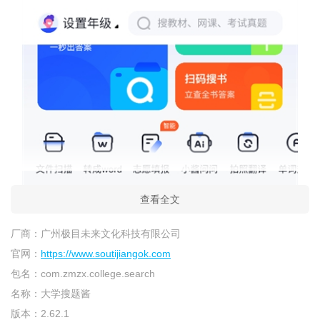
查看全文
厂商：
广州极目未来文化科技有限公司
官网：
https://www.soutijiangok.com
包名：
com.zmzx.college.search
名称：
大学搜题酱
版本：
2.62.1