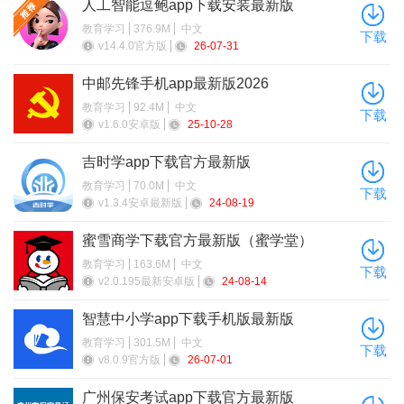
人工智能逗鲍app下载安装最新版
2、文本秒搜：面对特殊题型，拍照不凑效？试试文本搜题新
教育学习
376.9M
中文
下载
v14.4.0官方版
26-07-31
技能！复制粘贴，一键直达答案海洋，让搜索更加随心所欲，学
习路上的拦路虎，轻松绕过。
中邮先锋手机app最新版2026
教育学习
92.4M
中文
3、扫码通书：专业难题缠身，不必再独自挠头。扫码搜书，
下载
v1.6.0安卓版
25-10-28
只需对准书籍条形码，海量教材资源即刻呈现，专业全覆盖，难
题迎刃而解，学习之路畅通无阻。
吉时学app下载官方最新版
教育学习
70.0M
中文
下载
4、智慧收藏夹：心仪教材，一键珍藏。打造专属学习书库，
v1.3.4安卓最新版
24-08-19
避免重复搜索的繁琐，查找资料如同探囊取物，学习之旅因你而
蜜雪商学下载官方最新版（蜜学堂）
更加便捷高效。
教育学习
163.6M
中文
下载
v2.0.195最新安卓版
24-08-14
智慧中小学app下载手机版最新版
教育学习
301.5M
中文
下载
v8.0.9官方版
26-07-01
广州保安考试app下载官方最新版