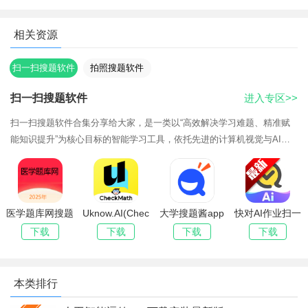
相关资源
扫一扫搜题软件
拍照搜题软件
扫一扫搜题软件
进入专区>>
扫一扫搜题软件合集分享给大家，是一类以“高效解决学习难题、精准赋
能知识提升”为核心目标的智能学习工具，依托先进的计算机视觉与AI大
模型技术，打破传统学习工具“解题效率低、解析碎片化、场景适配弱”的
局限，
医学题库网搜题
Uknow.AI(Chec
大学搜题酱app
快对AI作业扫一
软件官方手机版
kMath)小猿搜题
官方下载免费
扫出答案下载手
下载
下载
下载
下载
软件功能：
海外版2025
机版
1、智拍速解：告别繁琐手动输入，拥抱拍照搜题新纪元！轻
轻一点，手机化身解题小能手，镜头对准难题，瞬间解锁网课答
本类排行
案，解题效率飙升，快如闪电。