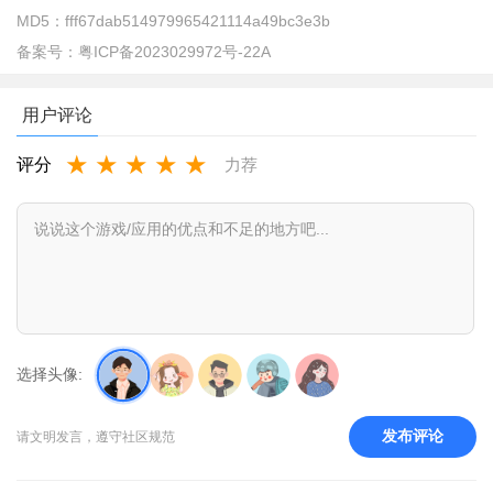
MD5：
fff67dab514979965421114a49bc3e3b
备案号：
粤ICP备2023029972号-22A
用户评论
★
★
★
★
★
评分
力荐
3、点击悬浮窗搜题
选择头像:
发布评论
请文明发言，遵守社区规范