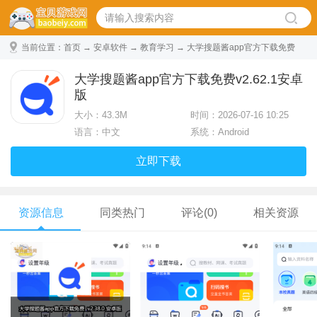
当前位置：
首页
→
安卓软件
→
教育学习
→ 大学搜题酱app官方下载免费
v2.62.1安卓版
大学搜题酱app官方下载免费v2.62.1安卓
版
大小：
43.3M
时间：2026-07-16 10:25
语言：中文
系统：Android
立即下载
资源信息
同类热门
评论(0)
相关资源