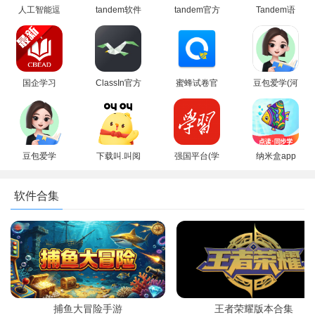
人工智能逗
tandem软件
tandem官方
Tandem语
鲍app下载
官方下载
正版下载安
言交换软件
安装最新版
2026最新版
卓版
安卓最新版
4、打开悬浮窗搜题就可以拍照搜题啦
国企学习
ClassIn官方
蜜蜂试卷官
豆包爱学(河
app官方手
免费下载最
方正版2026
马爱学)app
机版
新版
最新版
官方正版手
机版
豆包爱学
下载叫.叫阅
强国平台(学
纳米盒app
app下载官
读app最新
习强国)app
安卓版2026
方最新版
版免费安装
手机最新版
软件合集
2026
捕鱼大冒险手游
王者荣耀版本合集