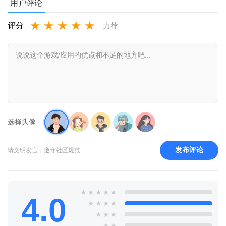
用户评论
★
★
★
★
★
评分
力荐
选择头像:
发布评论
请文明发言，遵守社区规范
★
★
★
★
★
4.0
★
★
★
★
★
★
★
★
★