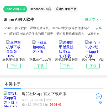
Shine AI聊天软
seedance2.0合
逗鲍ai可卸甲版
件
集
Shine AI聊天软件
进入专区>>
ShineAI聊天软件、星野无禁词版、Replika中文版等智能体App，正以高
自由度对话与情感陪伴成为用户新宠。无论是想找虚拟恋人、体验角色扮
演，还是创作专属AI智能体，这些应用都能提供沉浸式的聊天体验。本次
专题推荐多
豆包车机版下载
下载豆包app官
逗鲍卸甲版最新
蓝心小V(小V助
最新版2026
方正版
版本(豆包)下载
手)app手机版
下载
下载
下载
下载
本类排行
鹿谷社区app官方下载正版
实用工具
62.3M
中文
下载
v2.2.3安卓版
26-08-06