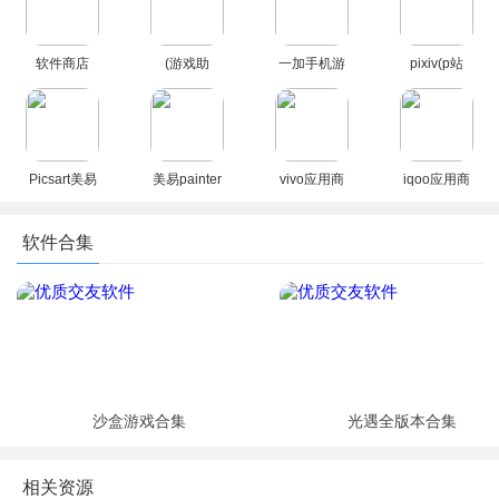
商店)
（AppGalle
版本2026
ry）
软件商店
(游戏助
一加手机游
pixiv(p站
oppo官方下
手)realme游
戏空间官方
2026最新
载最新版安
戏空间APP
下载最新版
版)
装
安装包最新
（OnePlus
版
Games）
Picsart美易
美易painter
vivo应用商
iqoo应用商
正版下载免
软件下载官
店app官方
店官方正版
费版中文版
方正版
最新版本
下载
软件合集
(Picsart)
2026
沙盒游戏合集
光遇全版本合集
相关资源