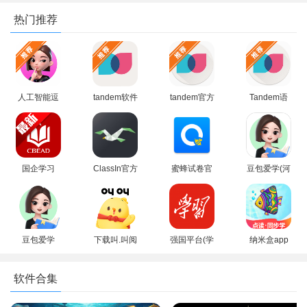
热门推荐
3、多种复习方式自由选择，分享趣味学习方式和小技巧。
人工智能逗
tandem软件
tandem官方
Tandem语
鲍app下载
官方下载
正版下载安
言交换软件
安装最新版
2026最新版
卓版
安卓最新版
国企学习
ClassIn官方
蜜蜂试卷官
豆包爱学(河
app官方手
免费下载最
方正版2026
马爱学)app
机版
新版
最新版
官方正版手
机版
豆包爱学
下载叫.叫阅
强国平台(学
纳米盒app
app下载官
读app最新
习强国)app
安卓版2026
方最新版
版免费安装
手机最新版
软件合集
2026