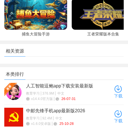
捕鱼大冒险手游
王者荣耀版本合集
相关资源
本类排行
人工智能逗鲍app下载安装最新版
教育学习
376.9M
中文
下载
v14.4.0官方版
26-07-31
4、单词强化课，给自己开个小灶，学习起来更方便。
中邮先锋手机app最新版2026
教育学习
92.4M
中文
下载
v1.6.0安卓版
25-10-28