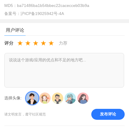
MD5：
ba71486ba1b54bbec22cacecceb03b9a
备案号：
沪ICP备19025942号-4A
用户评论
★
★
★
★
★
评分
力荐
最美天气
app怎么关闭广告？
1、打开最美天气app，点击右下角的“我”进入个人主页。
2、在个人主页中，点击右上角的设置按钮。
3、在设置页面中，找到并点击“个性化广告”后面的开关。
最美天气app怎么样？
选择头像:
1、用户掌上的晴雨表，有最专业权威的数据支持，为用户提
供贴心的生活服务
发布评论
请文明发言，遵守社区规范
2、内置多种皮肤，随心切换，还能查看最近发生的关于天气