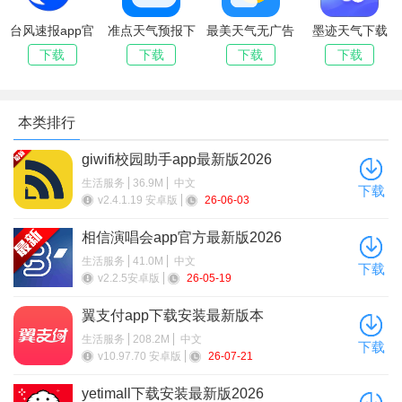
图，天气预报中的颜值担当；
台风速报app官
准点天气预报下
最美天气无广告
墨迹天气下载
2、操作方便：上下滑动的操作方式，可更快速更便捷的查看
方正版下载
载官方版
版app官方手机
2026年最新版
下载
下载
下载
下载
版
免费
天气趋势、风速、生活指数等信息；
3、覆盖数据全面：采用中国气象网的权威数据信息源，覆盖
本类排行
国内外共计400000城市和地区；
giwifi校园助手app最新版2026
4、天气雷达：分钟级降水量预报，准确预测未来2小时是否
生活服务
36.9M
中文
下载
下雨及降水量，从此再也不用纠结出门到底要不要带伞；
v2.4.1.19 安卓版
26-06-03
相信演唱会app官方最新版2026
生活服务
41.0M
中文
下载
v2.2.5安卓版
26-05-19
翼支付app下载安装最新版本
生活服务
208.2M
中文
下载
v10.97.70 安卓版
26-07-21
yetimall下载安装最新版2026