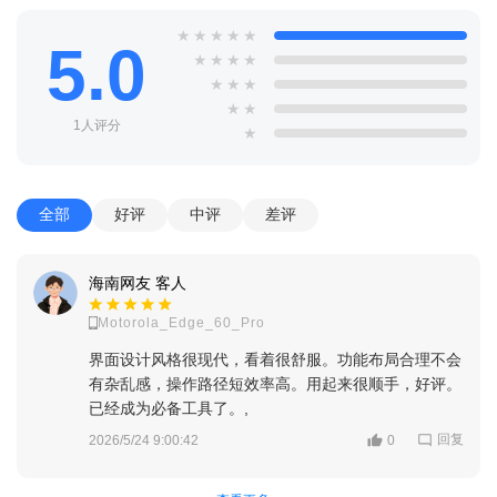
方面的大事件
★
★
★
★
★
3、打开应用，软件会自动定位你所在的位置，并提供相应的
5.0
★
★
★
★
天气指标
★
★
★
★
★
4、界面十分清爽，除了能看到像温度、风向等基本的天气指
1人评分
★
标外
4、能看到一周的天气预报及当天的生活指数，而且还支持语
全部
好评
中评
差评
音播报
海南网友 客人
Motorola_Edge_60_Pro
界面设计风格很现代，看着很舒服。功能布局合理不会
有杂乱感，操作路径短效率高。用起来很顺手，好评。
已经成为必备工具了。,
回复
2026/5/24 9:00:42
0