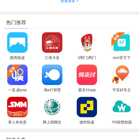
查看更多 >
热门推荐
圆周旅迹
江淮卡友
(i荆门)荆门
wvs官方下
APP2026最
app下载用
市民卡app
载最新版
新版本下载
户版2026最
下载最新版
(Weverse
新版
Shop)
一直.娱pop
海e行智慧
翼支付app
平安好车主
下载最新版
版app下载
下载安装最
app下载手
本(YZY)
官方最新版
新版本
机版
掌上有色贵
网上国网交
德邦快递
YN智慧校园
金属价格
电费app安
app官方下
app下载官
app2026最
卓最新版
载最新版本
方最新版