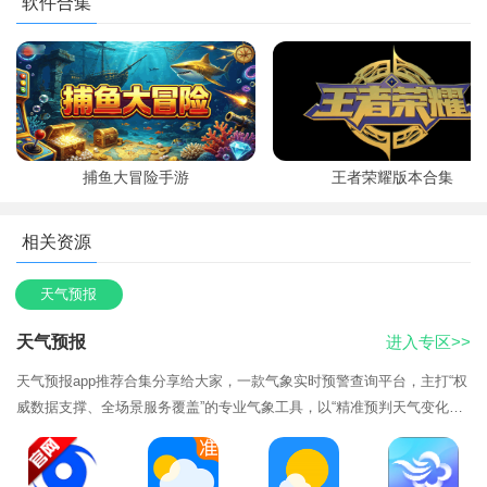
软件合集
新版
软件功能
1、提供分钟级、公里级气象预报，确保用户能够获取到最准
确的天气信息。
2、搭载智能化算法，准确定位，及时推送暴雨、台风、高
捕鱼大冒险手游
王者荣耀版本合集
温、冰雹等天气预报信息。
3、提供90天超长天气趋势服务，帮助用户规划未来一段时间
相关资源
内的出行和活动。
4、360小时逐小时预报，让用户随时掌握未来数小时的天气
天气预报
变化。
天气预报
进入专区>>
5、涵盖20多种生活指数，如穿衣、洗车、空气质量等，为用
天气预报app推荐合集分享给大家，一款气象实时预警查询平台，主打“权
户提供全方位的生活服务指南。
威数据支撑、全场景服务覆盖”的专业气象工具，以“精准预判天气变化、
软件优势
科学助力生活决策”为核心目标，打破传统天气软件“预报粗糙、功能单
一、场
1、界面精美：百万张城市美景、自然风光和女神萌宠背景