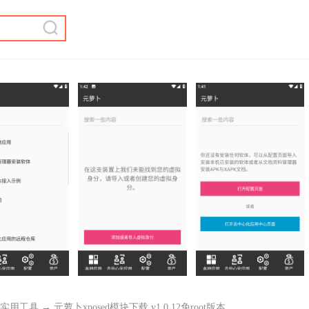
实用工具
→ 元萝卜xposed模块下载 v1.0.12免root版本