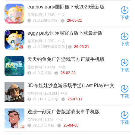
eggboy party国际服下载2026最新版
④、工作按钮
益智休闲
1.98G
中文
下载
特色亮点
v1.0.269官方版
26-05-21
1、庞大的游戏地图玩家可以在这里自由探索，趣味性挑战模
eggy party国际服官方版下载最新版
式非常不错；
益智休闲
1.98G
中文
下载
v1.0.269安卓最新版
26-05-21
2、全新的玩法内容感受不同游戏的乐趣，这样就可以要你能
够更好冒险；
天天钓鱼免广告游戏官方正版手机版
益智休闲
48.4M
中文
下载
3、联机模式同时和多个玩家一起享受，让你能够自由解锁，
v1.9 安卓版
26-02-22
没有什么限制。
3D布娃娃沙盒游乐场手游(Last Play)中文
最新版
益智休闲
178.2M
中文
下载
v1.114.1 安卓版
25-07-17
逆袭一刻无广告版游戏安卓手机版
益智休闲
1.1M
中文
下载
v2.1.0 安卓版
25-04-03