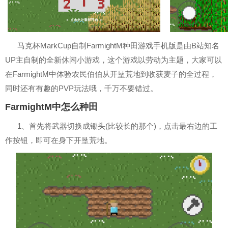
马克杯MarkCup自制FarmightM种田游戏手机版是由B站知名
UP主自制的全新休闲小游戏，这个游戏以劳动为主题，大家可以
在FarmightM中体验农民伯伯从开垦荒地到收获麦子的全过程，
同时还有有趣的PVP玩法哦，千万不要错过。
FarmightM中怎么种田
1、首先将武器切换成锄头(比较长的那个)，点击最右边的工
作按钮，即可在身下开垦荒地。