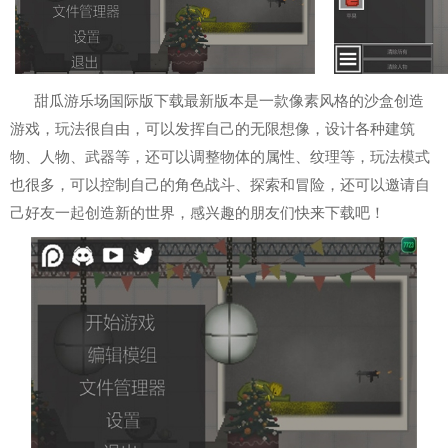
甜瓜游乐场国际版下载最新版本是一款像素风格的沙盒创造
游戏，玩法很自由，可以发挥自己的无限想像，设计各种建筑
物、人物、武器等，还可以调整物体的属性、纹理等，玩法模式
也很多，可以控制自己的角色战斗、探索和冒险，还可以邀请自
己好友一起创造新的世界，感兴趣的朋友们快来下载吧！