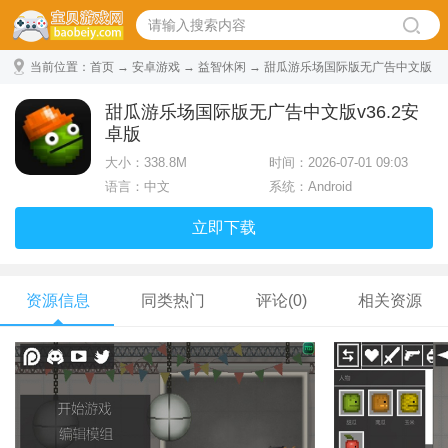
当前位置：
首页
→
安卓游戏
→
益智休闲
→ 甜瓜游乐场国际版无广告中文版
v36.2安卓版
甜瓜游乐场国际版无广告中文版v36.2安
卓版
大小：
338.8M
时间：2026-07-01 09:03
语言：中文
系统：Android
立即下载
资源信息
同类热门
评论(0)
相关资源