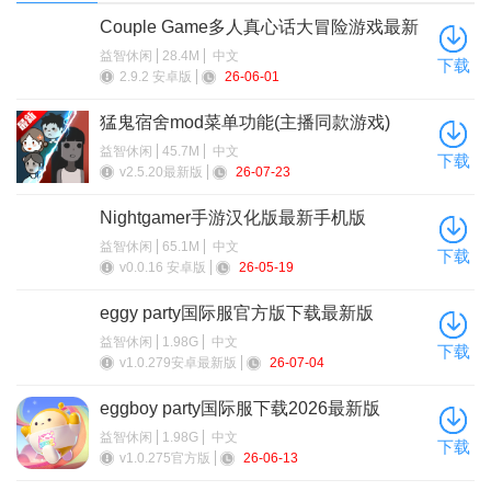
2、丰富模组：游戏提供了丰富的模组供玩家使用，每种模组
Couple Game多人真心话大冒险游戏最新
版本2026
都能带来全新的游戏体验。
益智休闲
28.4M
中文
下载
2.9.2 安卓版
26-06-01
3、像素画风：采用经典的像素画风，为玩家呈现一个独特的
猛鬼宿舍mod菜单功能(主播同款游戏)
沙盒世界。
益智休闲
45.7M
中文
下载
4、多样模式：游戏支持多种模式，包括闯关模式、多人联机
v2.5.20最新版
26-07-23
模式等，满足不同玩家的需求。
Nightgamer手游汉化版最新手机版
5、真实物理引擎：基于真实物理引擎，游戏中的各种物体和
益智休闲
65.1M
中文
下载
v0.0.16 安卓版
26-05-19
场景都遵循物理规律，增加了游戏的真实感和挑战性。
eggy party国际服官方版下载最新版
益智休闲
1.98G
中文
下载
v1.0.279安卓最新版
26-07-04
eggboy party国际服下载2026最新版
益智休闲
1.98G
中文
下载
v1.0.275官方版
26-06-13