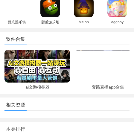
2026下载
锁游戏
版下载最新
2、点击开始驾驶就可以开车，点击丢下乘客是下车
(Tanghulu
(Tanghulu
版
Master)
Master)官方
正版
甜瓜游乐场
甜瓜游乐场
Melon
eggboy
中文版无广
国际版无广
Sandbox甜
party国际服
告2026汉化
告中文版
瓜游乐场国
下载2026最
软件合集
版
际版下载
新版
ai文游模拟器
套路直播app合集
3、如果想让甜瓜人坐后面也可以点击拖到后车厢，甜瓜就会
去后排入座了
相关资源
游戏特色
1、高自由度：玩家可以在游戏中自由创造各种关卡、编辑武
本类排行
器、设计建筑物等，享受无限的创意空间。