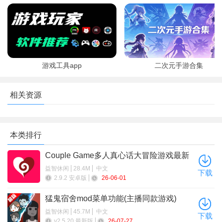
统，不同的季节和天气将影响生物行为、资源分布和玩家的冒险
正版
体验。这种设计让游戏世界更加真实和生动。
游戏优势
1、适合打发打发时间的好游戏；
游戏工具app
二次元手游合集
2、要是多出点同类型的人物就更好了；
3、像素卡通的游戏界面设计还是很到位的；
相关资源
4、很容易开始体验，更多的玩家可以轻松体验更多的乐趣。
甜瓜游乐场25.0国际版最新版更新内容
本类排行
- 新材料：石头、砖块、原木、三层玻璃
Couple Game多人真心话大冒险游戏最新
版本2026
- 新物品：火杖和木桶
益智休闲
28.4M
中文
下载
2.9.2 安卓版
26-06-01
- 所有输入字段现在均可进行数学运算
猛鬼宿舍mod菜单功能(主播同款游戏)
- 添加了对象选择模式
益智休闲
45.7M
中文
下载
v2.5.20 最新版
26-07-27