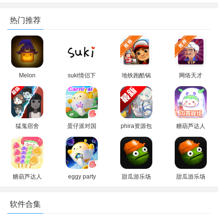
热门推荐
Melon
suki情侣下
地铁跑酷锅
网络天才
Sandbox甜
载最新版本
巴洛阳同款
akinator下
瓜国际版
版本下载
载安卓中文
游戏亮点
36.7下载免
版
费版
模组扩展：游戏支持添加各种模组，让玩家能够根据自己的
猛鬼宿舍
蛋仔派对国
phira资源包
糖葫芦达人
喜好和需求来扩展游戏内容。这些模组可能包含新的角色、道
mod菜单功
际服Eggy
下载安卓最
正版游戏
具、场景等，为游戏增添更多的趣味性和挑战性。
能(主播同款
Party下载正
新版
2026下载
游戏)
版
(Tanghulu
多人在线合作：游戏支持多人在线合作，玩家可以邀请朋友
Master)
一同冒险、建造，共同完成任务和挑战。这种合作模式不仅增加
糖葫芦达人
eggy party
甜瓜游乐场
甜瓜游乐场
无广告全解
国际服官方
中文版无广
国际版无广
了游戏的互动性，还能让玩家在合作中体验到更多的乐趣。
锁游戏
版下载最新
告2026汉化
告中文版
软件合集
(Tanghulu
版
版
动态天气和季节系统：游戏中有四季轮回和动态的天气系
Master)官方