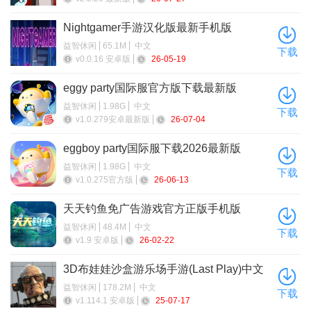
- 现在可以关闭可调整大小对象的轮廓
- 改进了游侠模式
Nightgamer手游汉化版最新手机版
益智休闲
65.1M
中文
下载
- 新成就
v0.0.16 安卓版
26-05-19
- 新的核弹效果
eggy party国际服官方版下载最新版
益智休闲
1.98G
中文
下载
v1.0.279安卓最新版
26-07-04
eggboy party国际服下载2026最新版
益智休闲
1.98G
中文
下载
v1.0.275官方版
26-06-13
天天钓鱼免广告游戏官方正版手机版
益智休闲
48.4M
中文
下载
v1.9 安卓版
26-02-22
3D布娃娃沙盒游乐场手游(Last Play)中文
最新版
益智休闲
178.2M
中文
下载
v1.114.1 安卓版
25-07-17