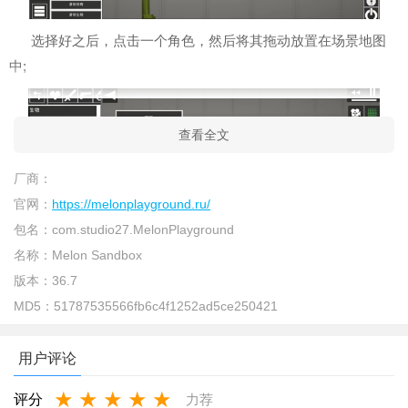
选择好之后，点击一个角色，然后将其拖动放置在场景地图
中;
查看全文
厂商：
官网：
https://melonplayground.ru/
包名：
com.studio27.MelonPlayground
名称：
Melon Sandbox
然后将胳膊抬起，双击西瓜角色胳膊会出现删除、冻结、静
版本：
36.7
置碰撞、启用，选择冻结，胳膊就会停住;
MD5：
51787535566fb6c4f1252ad5ce250421
用户评论
★
★
★
★
★
评分
力荐