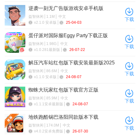
逆袭一刻无广告版游戏安卓手机版
益智休闲
1.1M
中文
下载
v2.1.0 安卓版
25-04-03
蛋仔派对国际服Eggy Party下载正版
益智休闲
1.98G
中文
下载
v1.0.281最新版
26-07-22
解压汽车站红包版下载安装最新版2025
益智休闲
86.6M
中文
下载
v1.1.0 安卓版
24-08-07
蜘蛛大玩家红包版下载官方正版
益智休闲
85.9M
中文
下载
v1.1.1安卓最新版
24-08-07
地铁跑酷锅巴洛阳同款版本下载
益智休闲
174.0M
中文
下载
v4.0.2安卓免费版
26-07-30