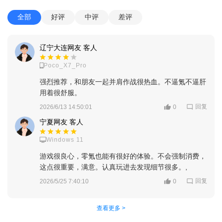
全部
好评
中评
差评
辽宁大连网友 客人
Poco_X7_Pro
甜瓜游乐场25.0国际版怎么调中文
强烈推荐，和朋友一起并肩作战很热血。不逼氪不逼肝
1、首先在手机上找到游戏击进入。
用着很舒服。
2、进入APP后点击设置进入。
回复
2026/6/13 14:50:01
0
宁夏网友 客人
3、进入设置后点击通用设置进入画面。
Windows 11
4、进入通用设置后点击进入最后一个选项多语言环境。
游戏很良心，零氪也能有很好的体验。不会强制消费，
5、最后点击选择简体中文即可成功将游戏调成中文。
这点很重要，满意。认真玩进去发现细节很多。,
回复
2026/5/25 7:40:10
0
甜瓜游乐场25.0国际版7723汉化版自带模组
查看更多 >