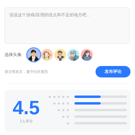
胳膊停住在空中停住之后，我们需要在左上角选择枪械图标
去选择枪械;
选择头像:
发布评论
请文明发言，遵守社区规范
★
★
★
★
★
4.5
★
★
★
★
点击之后，然后拖动枪械到手臂上，点击手机进行启用就可
★
★
★
以拿住武器了。
★
★
2人评分
★