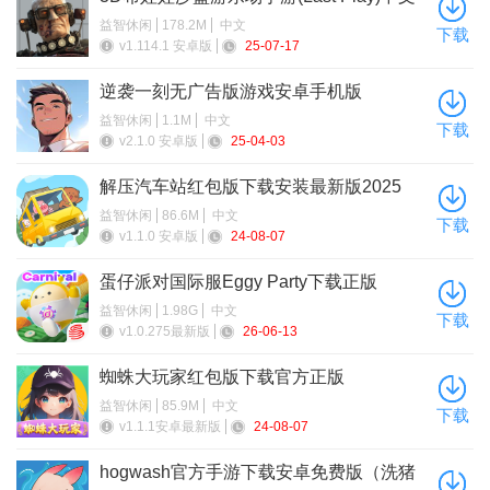
最新版
益智休闲
178.2M
中文
下载
v1.114.1 安卓版
25-07-17
逆袭一刻无广告版游戏安卓手机版
游戏测评
益智休闲
1.1M
中文
下载
在游戏中拥有多个不同的限定卡池，为崩坏星穹铁道的游戏
v2.1.0 安卓版
25-04-03
角色设定了新的形象
解压汽车站红包版下载安装最新版2025
轻松体验全新的抽卡模式，让玩家可以体验到抽卡的紧张刺
益智休闲
86.6M
中文
下载
v1.1.0 安卓版
24-08-07
激和获得新角色的喜悦
蛋仔派对国际服Eggy Party下载正版
玩家们在游戏中可以体验到无限抽卡的感觉，没有任何的限
益智休闲
1.98G
中文
制，卡池概率也与原游戏是一样的
下载
v1.0.275最新版
26-06-13
蜘蛛大玩家红包版下载官方正版
益智休闲
85.9M
中文
下载
v1.1.1安卓最新版
24-08-07
hogwash官方手游下载安卓免费版（洗猪