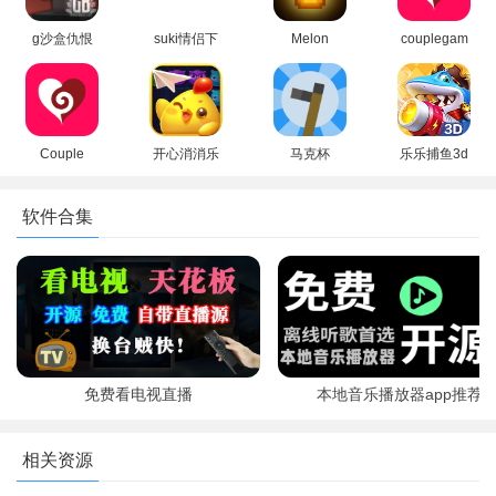
Master)
g沙盒仇恨
suki情侣下
Melon
couplegam
汉化版最新
载最新版本
Sandbox甜
e下载免费
版下载
瓜游乐场国
版本
(GoreBox)
际版下载
Couple
开心消消乐
马克杯
乐乐捕鱼3d
Game多人
红包版官方
MarkCup自
版游戏官方
4、成功抽中橙卡角色后会有特殊动画；
真心话大冒
正版
制
正版安卓版
软件合集
险游戏最新
FarmightM
版本2026
种田游戏手
机版
免费看电视直播
本地音乐播放器app推荐
相关资源