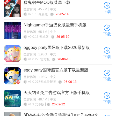
猛鬼宿舍MOD版菜单下载
轻松打造理想阵容，提供了方便的角色、物品和服装管理系
益智休闲
45.7M
中文
下载
v2.5.18最新版
26-05-14
统，玩家可以轻松查看、筛选。
游戏亮点
Nightgamer手游汉化版最新手机版
益智休闲
65.1M
中文
下载
1、令人兴奋的横幅：用最新的横幅来满足您的心愿
v0.0.16 安卓版
26-05-19
2、角色和服装大集合：收集各种独特的角色和服装
eggboy party国际服下载2026最新版
3、扭蛋：扭曲你心爱的角色并为他们提供酷炫物品
益智休闲
1.98G
中文
下载
v1.0.275官方版
26-06-13
4、装扮乐趣：用可爱而独特的服装订制你的角色
eggy party国际服官方版下载最新版
益智休闲
1.98G
中文
下载
v1.0.275安卓最新版
26-06-13
天天钓鱼免广告游戏官方正版手机版
益智休闲
48.4M
中文
下载
v1.9 安卓版
26-02-22
3D布娃娃沙盒游乐场手游(Last Play)中文