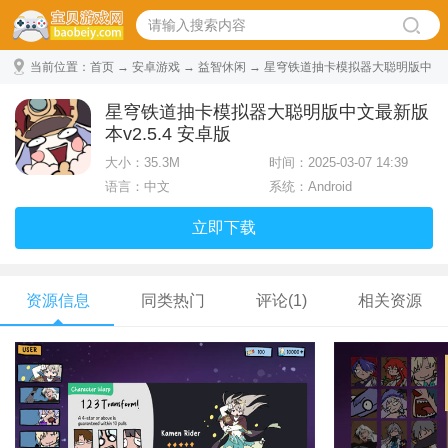
当前位置：
首页
→
安卓游戏
→
益智休闲
→ 星穹铁道抽卡模拟器大聪明版中
文最新版本 v2.5.4 安卓版
星穹铁道抽卡模拟器大聪明版中文最新版
本v2.5.4 安卓版
大小：
35.3M
时间：2025-03-07 14:39
语言：中文
系统：Android
立即下载
资源信息
同类热门
评论(1)
相关资源