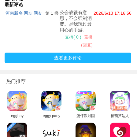
上角skip可跳过动画；
最新评论
公会战很有意
河南新乡 网友 网友
第 1 楼
2026/6/13 17:16:56
思，不会强制消
费。是我玩过最
用心的手游。
支持
(
0
)
盖楼
(回复)
查看更多评论
热门推荐
3、抽卡结束后会显示抽卡结果，除紫卡和橙卡外被恶搞设计
成立垃圾袋和香蕉；
eggboy
eggy party
蛋仔派对国
糖葫芦达人
party国际服
国际服官方
际服Eggy
正版游戏
下载2026最
版下载最新
Party下载正
2026下载
新版
版
版
(Tanghulu