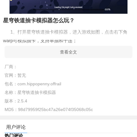
星穹铁道抽卡模拟器怎么玩？
1、打开星穹铁道抽卡模拟器，进入游戏如图，点击右下角
warp可模拟抽卡，支持单抽和十连；
查看全文
厂商：
官网：
暂无
包名：
com.hippopenny.offrail
名称：
星穹铁道抽卡模拟器
版本：
2.5.4
MD5：
98d79959f25bc47a26e074f35068c05c
用户评论
2、这里以十连为例，游戏真实模拟抽卡的全部过程，点击右
热门评论