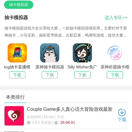
抽卡模拟器
5、大家还可给角色更换服装等，自定义角色的造型。
抽卡模拟器
进入专区>>
抽卡模拟器游戏大全分享给大家，一款抽卡模拟游戏应用，主要针对于原
神抽卡，小马宝莉，崩坏星穹铁道，火影忍者，鸣潮等游戏，提供大量卡
包供玩家挑选，通过卡包来获得不同稀有度的卡牌。玩家可以自主选择购
买的卡包
tcg抽卡直播模
原神抽卡模拟器
Silly Wisher免广
原神祈愿抽卡模
拟器2026最新
大聪明版免广告
告游戏官方手机
拟器最新版
下载
下载
下载
下载
版
版
2025下载
游戏特色
本类排行
个性化定制打造专属角色，打造出独一无二的个性造型，应
Couple Game多人真心话大冒险游戏最新
有尽有，满足玩家个性化的需求。
版本2026
益智休闲
28.4M
中文
下载
收集养成打造专属阵容，通过各种材料和道具培养他们的属
2.9.2 安卓版
26-06-01
性，搭配组建自己的专属阵容。