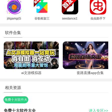
店paypal下
app最新版
方正版
费版中文版
载最新安卓
本2026
(Picsart)
版
jiligamg(G
谷歌框架三
seedance2.
虫虫助手下
站)叽哩叽哩
件套最新版
0模型官方
载官方正版
游戏网最新
下载官方免
下载正版
下载2026没
软件合集
版2025
费版
有病毒版
（GooglePl
ay服务）
ai文游模拟器
套路直播app合集
相关资源
免费十大软件大
全
免费十大软件大全
进入专区>>