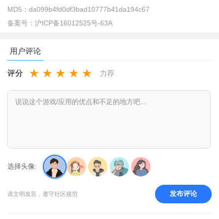
MD5：
da099b4fd0df3bad10777b41da194c67
备案号：
沪ICP备16012525号-63A
用户评论
★
★
★
★
★
评分
力荐
toptop如何退款
选择头像:
1、点击进入我的游戏，然后点击右上角图标
发布评论
请文明发言，遵守社区规范