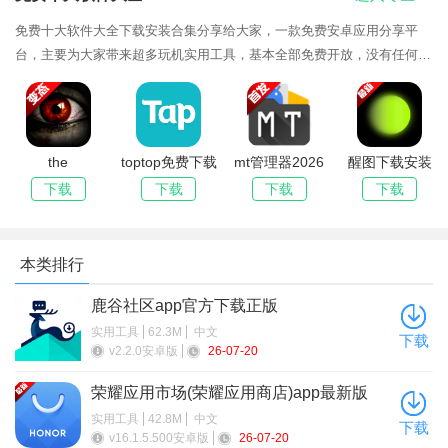
免费十大软件大全下载安装合集分享给大家，一款免费安卓应用分享平
3、需要进行登录注册，然后进入界面找到自己要退款的游
台，主要为大家带来超多玩机实用工具，基本全部免费开放，没有任何下
载限制，能够为大家带来超多玩机体验，没有广告弹窗打扰，还能够完美
戏，点击右上角的三个小点，提示申请退款
兼容大部分机型，喜欢的欢迎来本站下载你喜欢的版本哦！
the
toptop免费下载
mt管理器2026
醒图下载安装
phenomenon安
安装2026最新
最新版本安装
2026最新版
下载
下载
下载
下载
卓下载最新版本
版(TapTap)
本类排行
鹿谷社区app官方下载正版
实用工具
62.3M
中文
下载
v2.2.0安卓版
26-07-20
荣耀应用市场(荣耀应用商店)app最新版
2026
实用工具
42.8M
中文
下载
v16.1.5.500安卓版
26-07-20