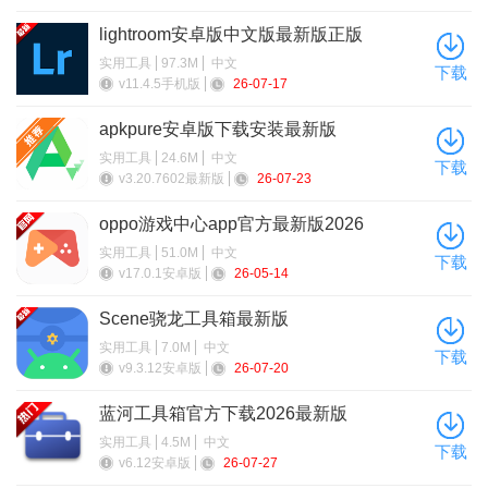
lightroom安卓版中文版最新版正版
实用工具
97.3M
中文
下载
v11.4.5手机版
26-07-17
apkpure安卓版下载安装最新版
实用工具
24.6M
中文
下载
v3.20.7602最新版
26-07-23
oppo游戏中心app官方最新版2026
实用工具
51.0M
中文
下载
v17.0.1安卓版
26-05-14
Scene骁龙工具箱最新版
实用工具
7.0M
中文
下载
v9.3.12安卓版
26-07-20
4、点击申请退款，填上原因就可以退款了。
蓝河工具箱官方下载2026最新版
toptop如何下载游戏
实用工具
4.5M
中文
下载
v6.12安卓版
26-07-27
1、本站下载安装toptop，点击注册登录