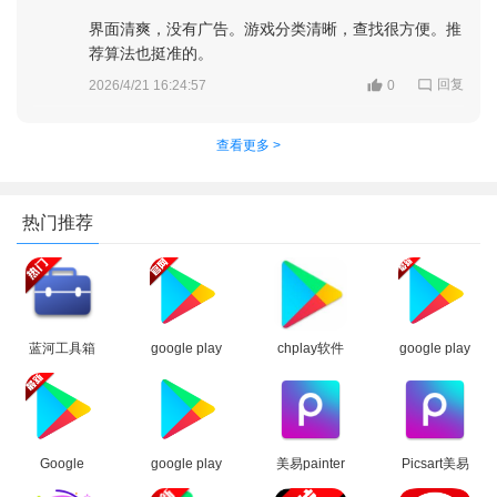
界面清爽，没有广告。游戏分类清晰，查找很方便。推
荐算法也挺准的。
回复
2026/4/21 16:24:57
0
查看更多 >
热门推荐
2、进入个人资料界面点击订单
蓝河工具箱
google play
chplay软件
google play
官方下载
商店2026官
下载
商店下载官
2026最新版
方版
apk(Google
方安卓版
Play 商店)
Google
google play
美易painter
Picsart美易
Play 谷歌商
商店应用
软件下载官
正版下载免