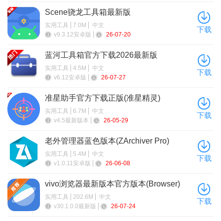
Scene骁龙工具箱最新版
1、透视框
实用工具
7.0M
中文
下载
可以在地图上看到敌人的位置，无论他们躲在哪里，都能一
v9.3.12安卓版
26-07-20
目了然。
蓝河工具箱官方下载2026最新版
2、射线指引
实用工具
4.5M
中文
下载
v6.12安卓版
26-07-27
允许玩家更准确地投掷手榴弹和其他武器，并获得一致的结
准星助手官方下载正版(准星精灵)
果。
实用工具
6.7M
中文
下载
3、防封优化
v4.5最新版本
26-05-29
可以避免被系统检测到，更好的保护玩家的帐户，从而防止
老外管理器蓝色版本(ZArchiver Pro)
被封号的。
实用工具
5.4M
中文
下载
v1.0.11安卓版
26-06-08
vivo浏览器最新版本官方版本(Browser)
实用工具
202.6M
中文
下载
v30.1.0.0最新版
26-07-24