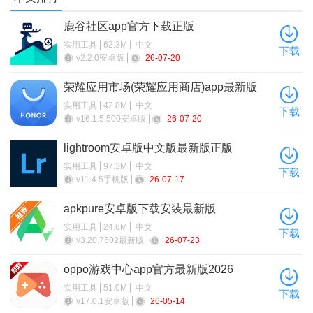
软件特色
鹿谷社区app官方下载正版
支持苹果/安卓/电脑模拟器用户，提供了透视自瞄、无后、锁
实用工具
62.3M
中文
头、飞天美化等辅助功能
下载
v2.2.0安卓版
26-07-20
使用的过程是安全稳定的，不会导致自己封号
荣耀应用市场(荣耀应用商店)app最新版
2026
功能丰富，大家可以根据需求一键开启各种功能
实用工具
42.8M
中文
下载
v16.1.5.500安卓版
26-07-20
lightroom安卓版中文版最新版正版
实用工具
97.3M
中文
下载
v11.4.5手机版
26-07-17
apkpure安卓版下载安装最新版
实用工具
24.6M
中文
下载
v3.20.7602最新版
26-07-23
oppo游戏中心app官方最新版2026
实用工具
51.0M
中文
下载
v17.0.1安卓版
26-05-14
软件功能