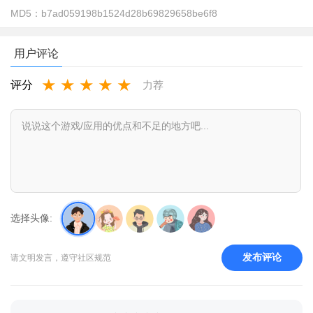
MD5：
b7ad059198b1524d28b69829658be6f8
用户评论
★
★
★
★
★
评分
力荐
火焰鸟怎么用？
1、大家可以先在宝贝游戏网下载安装
火焰鸟
软件
2、打开直接进入主页，需要先开启悬浮窗权限才能使用
选择头像:
发布评论
请文明发言，遵守社区规范