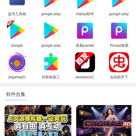
蓝河工具箱
google play
chplay软件
google play
官方下载
商店2026官
下载
商店下载官
2026最新版
方版
apk(Google
方安卓版
Play 商店)
Google
google play
美易painter
Picsart美易
5、大家可以根据需求开启相关功能
Play 谷歌商
商店应用
软件下载官
正版下载免
店paypal下
app最新版
方正版
费版中文版
载最新安卓
本2026
(Picsart)
版
jiligamg(G
谷歌框架三
seedance2.
虫虫助手下
站)叽哩叽哩
件套最新版
0模型官方
载官方正版
游戏网最新
下载官方免
下载正版
下载2026没
软件合集
版2025
费版
有病毒版
（GooglePl
ay服务）