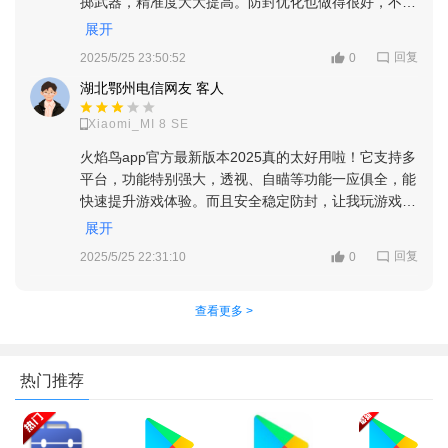
掷武器，精准度大大提高。防封优化也做得很好，不用
担心被封号。功能丰富还能一键开启，用起来超顺手，
展开
值得推荐！
回复
2025/5/25 23:50:52
0
湖北鄂州电信网友 客人
Xiaomi_MI 8 SE
火焰鸟app官方最新版本2025真的太好用啦！它支持多
平台，功能特别强大，透视、自瞄等功能一应俱全，能
快速提升游戏体验。而且安全稳定防封，让我玩游戏没
有后顾之忧。按照步骤操作也很简单，轻松就能开启各
展开
种功能，在游戏里轻松发现敌人，射击也更稳定，必须
回复
2025/5/25 22:31:10
0
好评！
查看更多 >
热门推荐