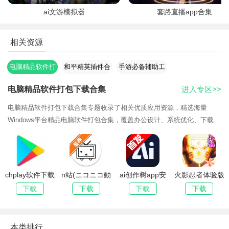
ai文游模拟器
套路直播app合集
相关资源
电脑精品软件打
和平精英插件合
手游必备辅助工
包下载合集
集
具推荐
电脑精品软件打包下载合集
进入专区>>
电脑精品软件打包下载合集专题收录了相关优质应用资源，精选海量
Windows平台精品电脑软件打包合集，覆盖办公设计、系统优化、下载解
压等分类，全部去除捆绑广告，提供网盘打包直链下载，附带详细安装步
骤与常见问题修复方案，新电脑重装系统一键配齐常用工具。持续更新最
新版本，欢迎下载体验。
chplay软件下载
n站(ニコニコ動
ai创作树app安
火影忍者体验版
apk(Google
画)官方下载
卓最新版2026
下载安装
下载
下载
下载
下载
Play 商店)
2026最新版
本类排行