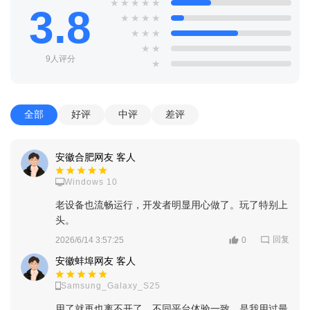
★
★
★
★
★
3.8
★
★
★
★
★
★
★
★
★
9人评分
★
全部
好评
中评
差评
安徽合肥网友 客人
Windows 10
老设备也流畅运行，开发者明显用心做了。玩了特别上
头。
回复
2026/6/14 3:57:25
0
安徽蚌埠网友 客人
Samsung_Galaxy_S25
用了就再也离不开了，不同平台体验一致。是我用过最