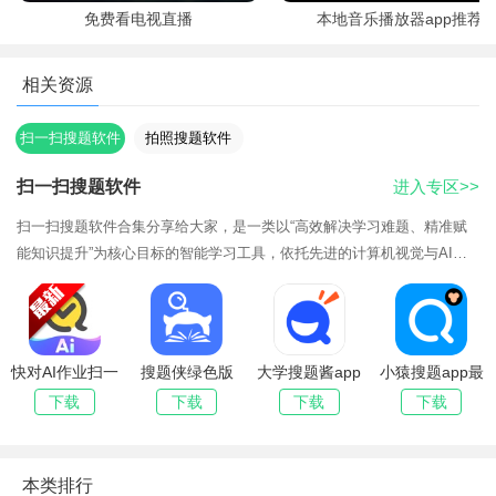
免费看电视直播
本地音乐播放器app推荐
相关资源
扫一扫搜题软件
拍照搜题软件
扫一扫搜题软件
进入专区>>
扫一扫搜题软件合集分享给大家，是一类以“高效解决学习难题、精准赋
能知识提升”为核心目标的智能学习工具，依托先进的计算机视觉与AI大
模型技术，打破传统学习工具“解题效率低、解析碎片化、场景适配弱”的
局限，
快对AI作业扫一
搜题侠绿色版
大学搜题酱app
小猿搜题app最
扫出答案下载手
app最新版2025
官方下载免费
新版2026
下载
下载
下载
下载
机版
本类排行