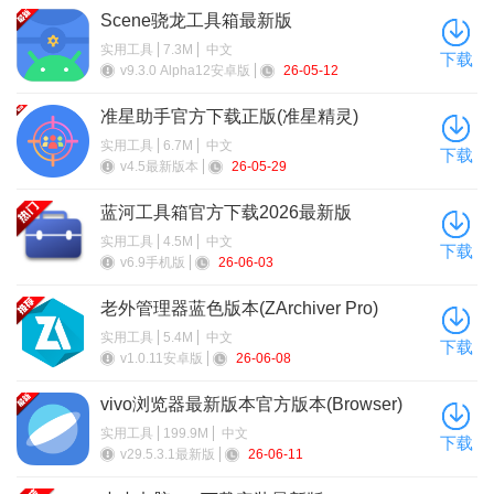
Scene骁龙工具箱最新版
实用工具
7.3M
中文
下载
v9.3.0 Alpha12安卓版
26-05-12
准星助手官方下载正版(准星精灵)
实用工具
6.7M
中文
下载
v4.5最新版本
26-05-29
蓝河工具箱官方下载2026最新版
实用工具
4.5M
中文
下载
v6.9手机版
26-06-03
老外管理器蓝色版本(ZArchiver Pro)
实用工具
5.4M
中文
下载
v1.0.11安卓版
26-06-08
vivo浏览器最新版本官方版本(Browser)
软件特色
实用工具
199.9M
中文
下载
v29.5.3.1最新版
26-06-11
纯净无广告：界面简洁，专注学习