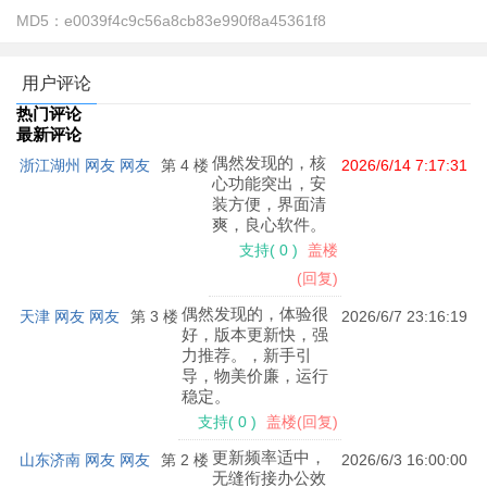
MD5：
e0039f4c9c56a8cb83e990f8a45361f8
用户评论
热门评论
最新评论
偶然发现的，核
浙江湖州 网友 网友
第 4 楼
2026/6/14 7:17:31
ai拍照搜题软件怎么样好用吗？
心功能突出，安
装方便，界面清
AI拍照搜题是一款功能强大的扫描类软件
爽，良心软件。
支持
(
0
)
盖楼
支持全学科题目拍照识别，秒出答案及详细解析
(回复)
集文件扫描、拍照翻译、拍图识字、图片转文字、PDF处
偶然发现的，体验很
天津 网友 网友
第 3 楼
2026/6/7 23:16:19
好，版本更新快，强
理、扫描计数等功能于一体。
力推荐。，新手引
ai拍照搜题软件怎么用的？
导，物美价廉，运行
稳定。
1、在宝贝游戏网下载安装软件，打开进入
支持
(
0
)
盖楼(回复)
更新频率适中，
2、点击同意相关协议和政策后进入软件首页
山东济南 网友 网友
第 2 楼
2026/6/3 16:00:00
无缝衔接办公效