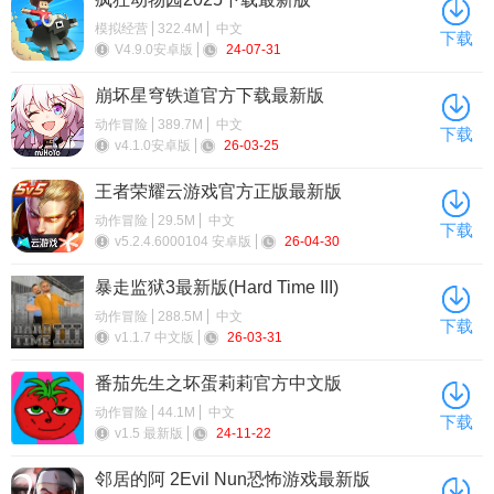
模拟经营
322.4M
中文
下载
V4.9.0安卓版
24-07-31
崩坏星穹铁道官方下载最新版
动作冒险
389.7M
中文
下载
v4.1.0安卓版
26-03-25
王者荣耀云游戏官方正版最新版
动作冒险
29.5M
中文
下载
v5.2.4.6000104 安卓版
26-04-30
暴走监狱3最新版(Hard Time III)
动作冒险
288.5M
中文
下载
v1.1.7 中文版
26-03-31
番茄先生之坏蛋莉莉官方中文版
动作冒险
44.1M
中文
下载
v1.5 最新版
24-11-22
邻居的阿 2Evil Nun恐怖游戏最新版