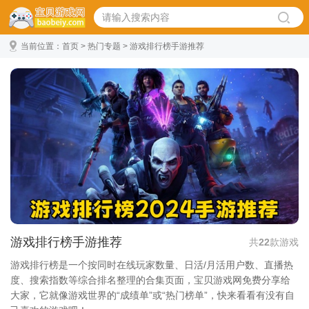
当前位置：
首页
>
热门专题
> 游戏排行榜手游推荐
游戏排行榜手游推荐
共
22
款游戏
游戏排行榜是一个按同时在线玩家数量、日活/月活用户数、直播热
度、搜索指数等综合排名整理的合集页面，宝贝游戏网免费分享给
大家，它就像游戏世界的“成绩单”或“热门榜单”，快来看看有没有自