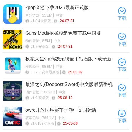
kpop音游下载2025最新正式版
音乐游戏
55.1M
中文
下载
v1.8.4最新版
24-07-31
Guns Mods枪械模组免费下载中国版
动作冒险
6.5M
中文
下载
v1.7 安卓版
24-07-31
模拟人生vip满级无限金币钻石版下载最新
免费版
模拟经营
98.9M
中文
下载
5.92.2 安卓最新版
25-05-07
最深之剑(Deepest Sword)中文版最新手机
版
动作冒险
1009KB
中文
下载
v1.0 安卓版
25-08-12
owrc开放世界赛车手游中文国际版
赛车竞速
765.1M
中文
下载
v1.0189安卓版
25-03-06