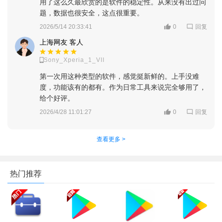
用了这么久最欣赏的是软件的稳定性。从来没有出过问
松创作。
题，数据也很安全，这点很重要。
对复杂指令理解能力强，能准确还原用户的创意构思。
回复
2026/5/14 20:33:41
0
上海网友 客人
持续优化迭代，画质、风格、细节表现力会随模型更新不断
提升。
Sony_Xperia_1_VII
第一次用这种类型的软件，感觉挺新鲜的。上手没难
场景化适配，实用性极强
度，功能该有的都有。作为日常工具来说完全够用了，
精准覆盖日常美图、电商修图、设计创作等高频场景，功能
给个好评。
针对性强，解决用户实际创作痛点，而非冗余功能堆砌。
回复
2026/4/28 11:01:27
0
查看更多 >
热门推荐