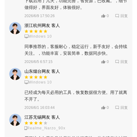
下载后用了几天，功能完善，省资源，已收藏。，细节
做得好，界面友好，体验很好。
回复
2026/6/9 17:50:26
0
浙江杭州网友 客人
Windows 10
同事推荐的，客服耐心，稳定运行，新手友好，会持续
关注。，功能丰富，安装简单，数据同步快。
回复
2026/6/5 6:57:15
0
山东烟台网友 客人
软件特色
Windows 10
已经成为每天必用的工具，恢复数据很方便。用了就离
由OpenAI官方推出，模型技术成熟，生成稳定性与画质表现
不开了。
处于领先水平。
回复
2026/6/1 16:03:44
0
原生图像模型，不依赖外部插件，生成逻辑更统一，画面协
江苏无锡网友 客人
调性更强。
Realme_Narzo_90x
自然语言交互简单易懂，无需专业绘画技能，普通人也能轻