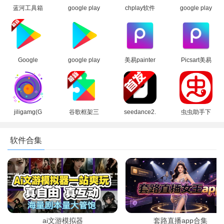
软件特色
蓝河工具箱
google play
chplay软件
google play
官方下载
商店2026官
下载
商店下载官
轻量化运行，低配置也能流畅使用
2026最新版
方版
apk(Google
方安卓版
Play 商店)
依托云端AI算力，无需占用手机大量存储与内存，即使是中低
端安卓手机，也能流畅运行4K放大、高清生图等功能，避免因硬
Google
google play
美易painter
Picsart美易
Play 谷歌商
商店应用
软件下载官
正版下载免
件限制导致的卡顿、闪退，降低使用门槛。
店paypal下
app最新版
方正版
费版中文版
载最新安卓
本2026
(Picsart)
角色一致性技术，解决创作核心痛点
版
行业领先的角色一致性算法，精准锁定角色核心特征，在多
jiligamg(G
谷歌框架三
seedance2.
虫虫助手下
站)叽哩叽哩
件套最新版
0模型官方
载官方正版
场景、多动作生成中保持统一，解决AI生图“角色变形”“风格割
游戏网最新
下载官方免
下载正版
下载2026没
软件合集
裂”的常见问题，提升创作专业性与连贯性，尤其适合IP孵化、漫
版2025
费版
有病毒版
（GooglePl
画连载等场景。
ay服务）
免费+高效，性价比拉满
基础文生图、4K放大、角色一致性等核心功能免费使用，无
强制付费门槛，满足日常创作需求；
ai文游模拟器
套路直播app合集