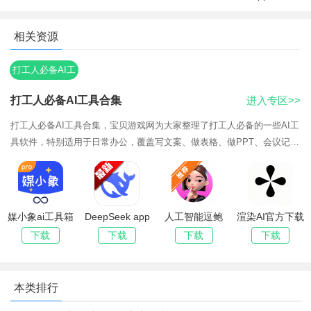
多轮迭代优化，创意精准落地
支持对话式创作，可通过文字指令对生成图像进行多轮微调
相关资源
（调整构图、色彩、细节），逐步优化直至符合创意预期，无需
重新生成，大幅提升创意落地效率，降低试错成本。
打工人必备AI工
具合集
相关问题及解答
打工人必备AI工具合集
进入专区>>
问：GPTImage2.0是什么？
打工人必备AI工具合集，宝贝游戏网为大家整理了打工人必备的一些AI工
具软件，特别适用于日常办公，覆盖写文案、做表格、做PPT、会议记录
答：它也叫ChatGPTImages2.0，是OpenAI推出的新一代原
等场景，能够轻松满足大家的各种使用需求，更好的提高大家办公的效
生AI图像生成模型。
率，新手小白也能轻松上手，完全不用担心，操作都很简单，只需输入相
问：可以根据文字描述生成图片吗？
关需求就能快速生成，非常方便，感兴趣的朋友们可以来宝贝游戏网下载
体验哦！
媒小象ai工具箱
DeepSeek app
人工智能逗鲍
渲染AI官方下载
答：可以，只需输入详细指令，就能快速生成对应风格与内
手机版(原名媒
下载官方手机版
app下载安装最
最新版
下载
下载
下载
下载
容的高质量图像。
工坊)
新版
问：生成的图片画质如何？
本类排行
答：画质清晰细腻，细节表现力强，支持多种风格，可满足
日常及轻度专业使用。