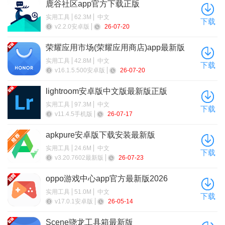
鹿谷社区app官方下载正版
问：适合没有绘画基础的人使用吗？
实用工具
62.3M
中文
下载
v2.2.0安卓版
26-07-20
答：非常适合，只需用文字描述想法即可生成作品，零基础
荣耀应用市场(荣耀应用商店)app最新版
也能轻松体验AI绘画。
2026
实用工具
42.8M
中文
下载
小编推荐同类软件
v16.1.5.500安卓版
26-07-20
lightroom安卓版中文版最新版正版
软件名称
推荐星级
功能优势
实用工具
97.3M
中文
下载
v11.4.5手机版
26-07-17
★★★★
Midjourney
AI艺术生成，创意无限
★
apkpure安卓版下载安装最新版
实用工具
24.6M
中文
★★★★
下载
v3.20.7602最新版
26-07-23
Stable Diffusion
开源图像生成，自由定制
★
oppo游戏中心app官方最新版2026
★★★★
实用工具
51.0M
中文
DALL-E 3
OpenAI精准图像生成
下载
★
v17.0.1安卓版
26-05-14
★★★★
Scene骁龙工具箱最新版