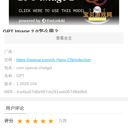
GPT Image 2.0怎么用？
查看全文
1、进入首页，点击右下角【+】号
厂商：
官网：
https://openai.com/zh-Hans-CN/index/intr
包名：
com.openai.chatgpt
名称：
GPT
版本：
1.2026.104
MD5：
fca4ba57d8e997cb291aeb0574fbb8b6
用户评论
★
★
★
★
★
评分
力荐