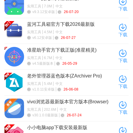
Adobe Firefly
创意设计AI图像工具
☆
实用工具
7.0M
中文
下载
v9.3.12安卓版
26-07-20
★★★★
Leonardo AI
AI艺术创作，特效丰富
蓝河工具箱官方下载2026最新版
☆
实用工具
4.5M
中文
下载
v6.12安卓版
26-07-27
★★★★
DreamStudio
Stable Diffusion官方版
☆
准星助手官方下载正版(准星精灵)
实用工具
6.7M
中文
★★★★
下载
Artbreeder
AI图像混合与进化创作
v4.5最新版本
26-05-29
☆
老外管理器蓝色版本(ZArchiver Pro)
★★★★
NightCafe
AI艺术生成，风格多样
实用工具
5.4M
中文
下载
☆
v1.0.11安卓版
26-06-08
★★★☆
vivo浏览器最新版本官方版本(Browser)
Craiyon
免费AI图像快速生成
☆
实用工具
202.6M
中文
下载
v30.1.0.0最新版
26-07-24
★★★☆
PixAI
AI动漫图像专业生成
小小电脑app下载安装最新版
☆